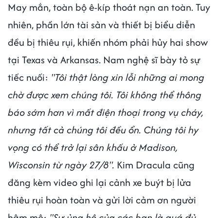
May mắn, toàn bộ ê-kíp thoát nạn an toàn. Tuy
nhiên, phần lớn tài sản và thiết bị biểu diễn
đều bị thiêu rụi, khiến nhóm phải hủy hai show
tại Texas và Arkansas. Nam nghệ sĩ bày tỏ sự
tiếc nuối:
"Tôi thật lòng xin lỗi những ai mong
chờ được xem chúng tôi. Tôi không thể thông
báo sớm hơn vì mất điện thoại trong vụ cháy,
nhưng tất cả chúng tôi đều ổn. Chúng tôi hy
vọng có thể trở lại sân khấu ở Madison,
Wisconsin từ ngày 27/8".
Kim Dracula cũng
đăng kèm video ghi lại cảnh xe buýt bị lửa
thiêu rụi hoàn toàn và gửi lời cảm ơn người
hâm mộ:
"Sự ủng hộ của các bạn là quá đủ.