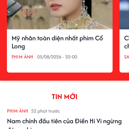
Mỹ nhân toàn diện nhất phim Cổ
C
Long
c
PHIM ẢNH
05/08/2026 - 20:00
S
TIN MỚI
PHIM ẢNH
52 phút trước
Nam chính đầu tiên của Điền Hi Vi ngừng