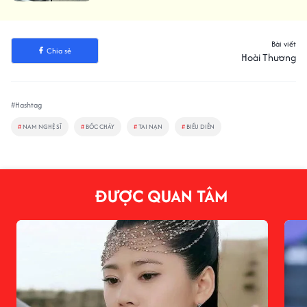
Bài viết
Chia sẻ
Hoài Thương
#Hashtag
#
NAM NGHỆ SĨ
#
BỐC CHÁY
#
TAI NẠN
#
BIỂU DIỄN
ĐƯỢC QUAN TÂM