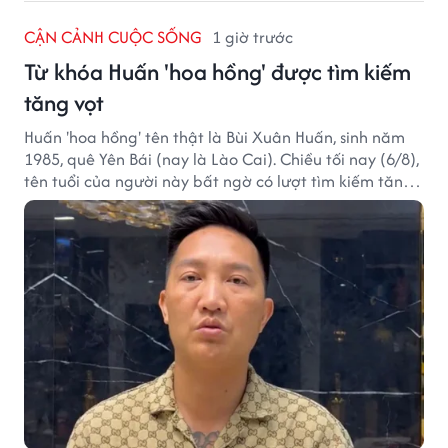
CẬN CẢNH CUỘC SỐNG
1 giờ trước
Từ khóa Huấn 'hoa hồng' được tìm kiếm
tăng vọt
Huấn 'hoa hồng' tên thật là Bùi Xuân Huấn, sinh năm
1985, quê Yên Bái (nay là Lào Cai). Chiều tối nay (6/8),
tên tuổi của người này bất ngờ có lượt tìm kiếm tăng
vọt.