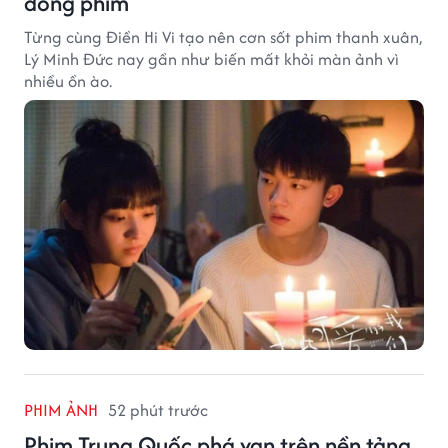
đóng phim
Từng cùng Điền Hi Vi tạo nên cơn sốt phim thanh xuân,
Lý Minh Đức nay gần như biến mất khỏi màn ảnh vì
nhiều ồn ào.
PHIM ẢNH
52 phút trước
Phim Trung Quốc phá vạn trên nền tảng