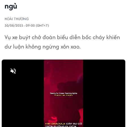
ngủ
HOÀI THƯƠNG
30/08/2025 - 09:00 (GMT+7)
Vụ xe buýt chở đoàn biểu diễn bốc cháy khiến
dư luận không ngừng xôn xao.
Bật tiếng