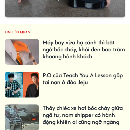
TIN LIÊN QUAN
Máy bay vừa hạ cánh thì bất
ngờ bốc cháy, khói đen bao trùm
khoang hành khách
P.O của Teach You A Lesson gặp
tai nạn ở đảo Jeju
Thấy chiếc xe hơi bốc cháy giữa
ngã tư, nam shipper có hành
động khiến ai cũng ngỡ ngàng