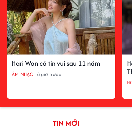
Hari Won có tin vui sau 11 năm
H
T
ÂM NHẠC
8 giờ trước
H
TIN MỚI