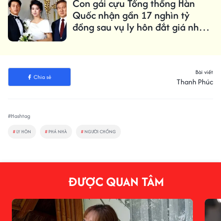
Con gái cựu Tổng thống Hàn
Quốc nhận gần 17 nghìn tỷ
đồng sau vụ ly hôn đắt giá nhất
lịch sử
Bài viết
Chia sẻ
Thanh Phúc
#Hashtag
#
LY HÔN
#
PHÁ NHÀ
#
NGƯỜI CHỒNG
ĐƯỢC QUAN TÂM