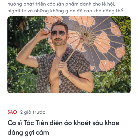
hướng phát triển các sản phẩm dành cho lễ hội,
nightlife và những không gian đề cao khả năng thể
hiện bản thân. Trong quá trình xây dựng thương hiệu,
quạt cầm tay trở thành dòng sản phẩm tạo được
thành công ban đầu, giúp FabulousMe từng bước mở
rộng mức độ hiện diện trên thị trường.
SAO
2 giờ trước
Ca sĩ Tóc Tiên diện áo khoét sâu khoe
dáng gợi cảm