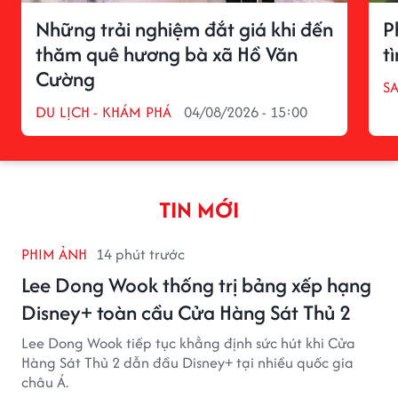
Những trải nghiệm đắt giá khi đến
P
thăm quê hương bà xã Hồ Văn
t
Cường
S
DU LỊCH - KHÁM PHÁ
04/08/2026 - 15:00
TIN MỚI
PHIM ẢNH
14 phút trước
Lee Dong Wook thống trị bảng xếp hạng
Disney+ toàn cầu Cửa Hàng Sát Thủ 2
Lee Dong Wook tiếp tục khẳng định sức hút khi Cửa
Hàng Sát Thủ 2 dẫn đầu Disney+ tại nhiều quốc gia
châu Á.