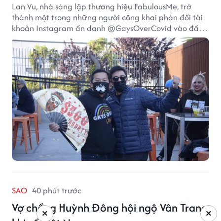
Lan Vu, nhà sáng lập thương hiệu FabulousMe, trở
thành một trong những người công khai phản đối tài
khoản Instagram ẩn danh @GaysOverCovid vào đầu
năm 2021, trong bối cảnh đại dịch COVID-19 vẫn diễn
biến nghiêm trọng.
SAO
40 phút trước
Vợ chồng Huỳnh Đông hội ngộ Vân Trang
×
×