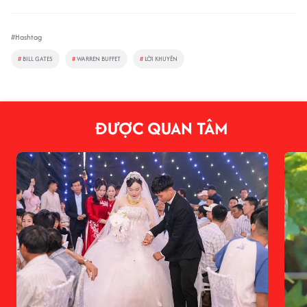
#Hashtag
#
BILL GATES
#
WARREN BUFFET
#
LỜI KHUYÊN
ĐƯỢC QUAN TÂM