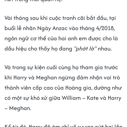
Vài tháng sau khi cuộc tranh cãi bắt đầu, tại
buổi lễ nhân Ngày Anzac vào tháng 4/2018,
ngôn ngữ cơ thể của hai anh em được cho là
dấu hiệu cho thấy họ đang
"phớt lờ"
nhau.
Và trong sự kiện cuối cùng họ tham gia trước
khi Harry và Meghan ngừng đảm nhận vai trò
thành viên cấp cao của Hoàng gia, dường như
có một sự khó xử giữa William – Kate và Harry
– Meghan.
Kể từ đó, Harry đã ám chỉ về sự rạn nứt hai lần