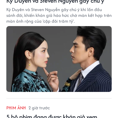
Kỳ Duyên và Steven Nguyễn gây chú ý
Kỳ Duyên và Steven Nguyễn gây chú ý khi lần đầu
sánh đôi, khiến khán giả háo hức chờ màn kết hợp trên
màn ảnh rộng của 'cặp đôi trăm tỷ'.
PHIM ẢNH
2 giờ trước
5 bộ phim đang được khán giả xem