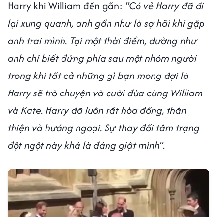
Harry khi William đến gần:
"Có vẻ Harry đã đi
lại xung quanh, anh gần như là sợ hãi khi gặp
anh trai mình. Tại một thời điểm, dường như
anh chỉ biết đứng phía sau một nhóm người
trong khi tất cả những gì bạn mong đợi là
Harry sẽ trò chuyện và cười đùa cùng William
và Kate. Harry đã luôn rất hòa đồng, thân
thiện và hướng ngoại. Sự thay đổi tâm trạng
đột ngột này khá là đáng giật mình”
.