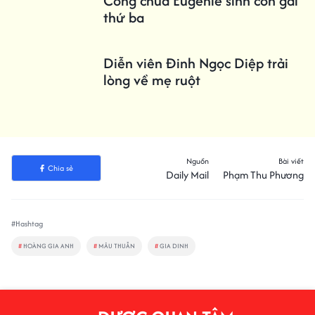
Công chúa Eugenie sinh con gái
thứ ba
Diễn viên Đinh Ngọc Diệp trải
lòng về mẹ ruột
Nguồn
Bài viết
Chia sẻ
Daily Mail
Phạm Thu Phương
#Hashtag
#
HOÀNG GIA ANH
#
MÂU THUẪN
#
GIA DINH