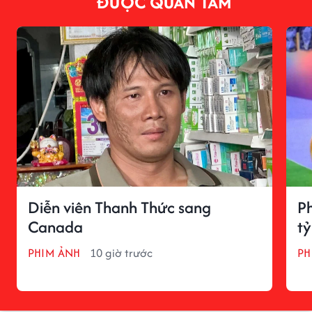
ĐƯỢC QUAN TÂM
Diễn viên Thanh Thức sang
Ph
Canada
tỷ
PHIM ẢNH
10 giờ trước
PH