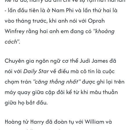
- lần đầu tiên là ở Nam Phi và lần thứ hai là
vào tháng trước, khi anh nói với Oprah
Winfrey rằng hai anh em đang có
"khoảng
cách"
.
Chuyên gia ngôn ngữ cơ thể Judi James đã
nói với
Daily Star
về điều mà cô tin là cuộc
chạm trán
"căng thẳng nhất"
được ghi lại trên
máy quay giữa cặp đôi kể từ khi mâu thuẫn
giữa họ bắt đầu.
Hoàng tử Harry đã đoàn tụ với William và