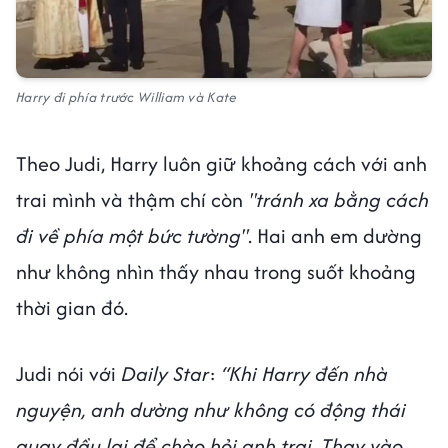
Harry đi phía trước William và Kate
Theo Judi, Harry luôn giữ khoảng cách với anh
trai mình và thậm chí còn
"tránh xa bằng cách
đi về phía một bức tường"
. Hai anh em dường
như không nhìn thấy nhau trong suốt khoảng
thời gian đó.
Judi nói với
Daily Star
:
“Khi Harry đến nhà
nguyện, anh dường như không có động thái
quay đầu lại để chào hỏi anh trai. Thay vào