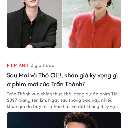
PHIM ẢNH
3 giờ trước
Sau Mai và Thỏ Ơi!!, khán giả kỳ vọng gì
ở phim mới của Trấn Thành?
Trấn Thành vừa chính thức khởi động dự án phim Tết
2027 mang tên Em. Ngay sau thông báo này, nhiều
khán giả đã bày tỏ sự háo hức và đặt không ít kỳ vọng
vào bộ phim mới của Trấn Thành.