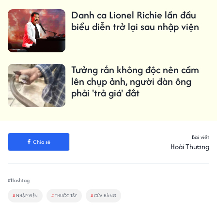
Danh ca Lionel Richie lần đầu
biểu diễn trở lại sau nhập viện
Tưởng rắn không độc nên cầm
lên chụp ảnh, người đàn ông
phải 'trả giá' đắt
Bài viết
Chia sẻ
Hoài Thương
#Hashtag
#
NHẬP VIỆN
#
THUỐC TẨY
#
CỬA HÀNG