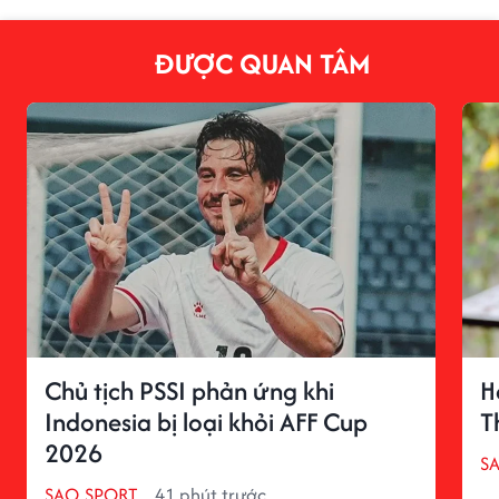
ĐƯỢC QUAN TÂM
Chủ tịch PSSI phản ứng khi
H
Indonesia bị loại khỏi AFF Cup
T
2026
S
SAO SPORT
41 phút trước