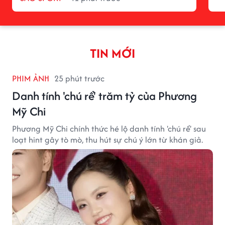
TIN MỚI
PHIM ẢNH
25 phút trước
Danh tính 'chú rể' trăm tỷ của Phương
Mỹ Chi
Phương Mỹ Chi chính thức hé lộ danh tính 'chú rể' sau
loạt hint gây tò mò, thu hút sự chú ý lớn từ khán giả.