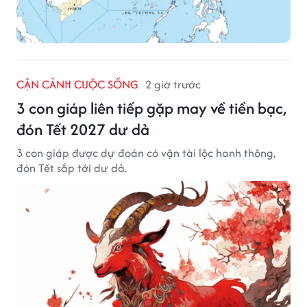
CẬN CẢNH CUỘC SỐNG
2 giờ trước
3 con giáp liên tiếp gặp may về tiền bạc,
đón Tết 2027 dư dả
3 con giáp được dự đoán có vận tài lộc hanh thông,
đón Tết sắp tới dư dả.