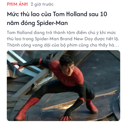
PHIM ẢNH
2 giờ trước
Mức thù lao của Tom Holland sau 10
năm đóng Spider-Man
Tom Holland đang trở thành tâm điểm chú ý khi mức
thù lao trong Spider-Man Brand New Day được tiết lộ.
Thành công vang dội của bộ phim cũng cho thấy hành
trình thăng hạng đáng chú ý của nam diễn viên sau
một thập kỷ gắn bó với vai Người Nhện.