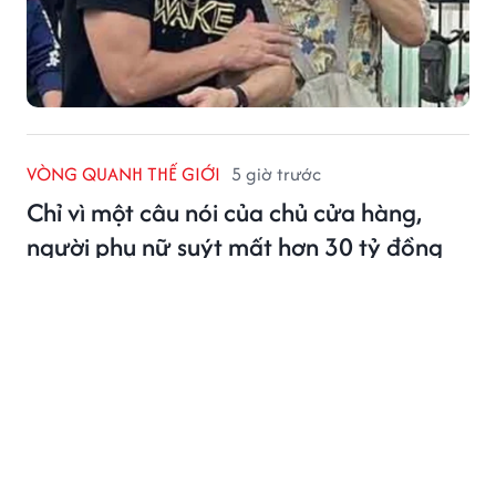
VÒNG QUANH THẾ GIỚI
5 giờ trước
Chỉ vì một câu nói của chủ cửa hàng,
người phụ nữ suýt mất hơn 30 tỷ đồng
Người phụ nữ đã trải qua những giây phút vô cùng
nghẹt thở.