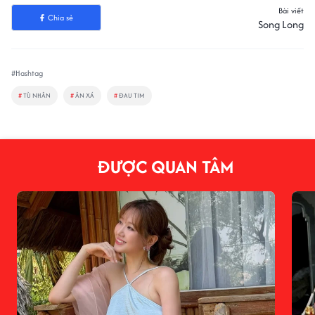
Bài viết
Chia sẻ
Song Long
#Hashtag
#
TÙ NHÂN
#
ÂN XÁ
#
ĐAU TIM
ĐƯỢC QUAN TÂM