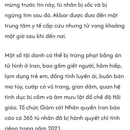
mừng trước tin này, tù nhân bị sốc và bị
ngừng tim sau đó. Akbar được đưa đến một
trung tâm y tế cấp cứu nhưng tử vong khoảng
một giờ sau khi đến nơi.
Một số tội danh có thể bị trừng phạt bằng án
tử hình ở Iran, bao gồm giết người, hãm hiếp,
lạm dụng trẻ em, đồng tính luyến ái, buôn bán
ma túy, cướp có vũ trang, gian dâm, quan hệ
tình dục bị cấm và âm mưu lật đổ chế độ Hồi
giáo. Tổ chức Giám sát Nhân quyền Iran báo
cáo có 365 tù nhân đã bị hành quyết chỉ tính
riêng trong năm 2021.