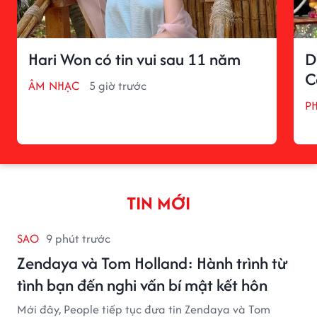
Hari Won có tin vui sau 11 năm
D
C
ÂM NHẠC
5 giờ trước
P
TIN MỚI
SAO
9 phút trước
Zendaya và Tom Holland: Hành trình từ
tình bạn đến nghi vấn bí mật kết hôn
Mới đây, People tiếp tục đưa tin Zendaya và Tom