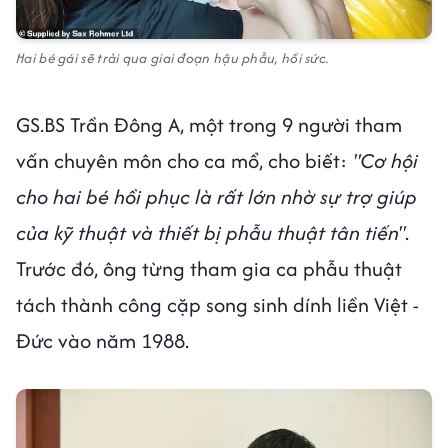
Hai bé gái sẽ trải qua giai đoạn hậu phẫu, hồi sức.
GS.BS Trần Đông A, một trong 9 người tham
vấn chuyên môn cho ca mổ, cho biết:
"Cơ hội
cho hai bé hồi phục là rất lớn nhờ sự trợ giúp
của kỹ thuật và thiết bị phẫu thuật tân tiến"
.
Trước đó, ông từng tham gia ca phẫu thuật
tách thành công cặp song sinh dính liền Việt -
Đức vào năm 1988.