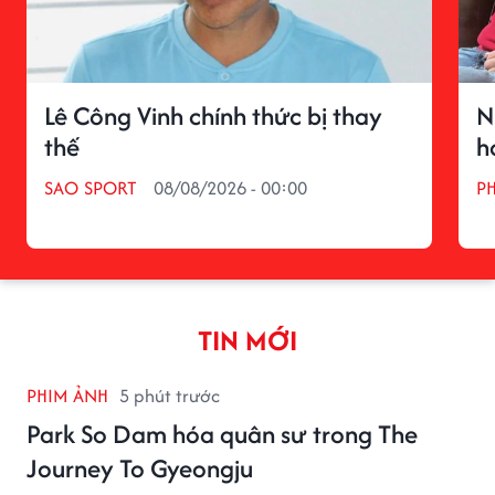
Lê Công Vinh chính thức bị thay
N
thế
h
SAO SPORT
08/08/2026 - 00:00
P
TIN MỚI
PHIM ẢNH
5 phút trước
Park So Dam hóa quân sư trong The
Journey To Gyeongju