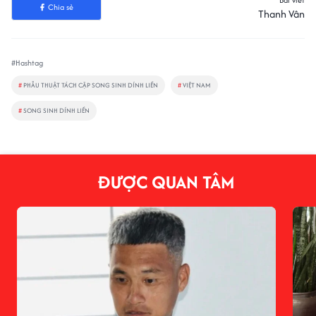
Bài viết
Chia sẻ
Thanh Vân
#Hashtag
#
PHẪU THUẬT TÁCH CẶP SONG SINH DÍNH LIỀN
#
VIỆT NAM
#
SONG SINH DÍNH LIỀN
ĐƯỢC QUAN TÂM