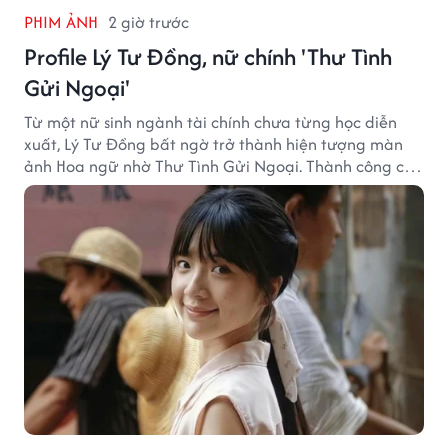
PHIM ẢNH
2 giờ trước
Profile Lý Tư Đồng, nữ chính 'Thư Tình
Gửi Ngoại'
Từ một nữ sinh ngành tài chính chưa từng học diễn
xuất, Lý Tư Đồng bất ngờ trở thành hiện tượng màn
ảnh Hoa ngữ nhờ Thư Tình Gửi Ngoại. Thành công của
bộ phim doanh thu hơn 8.100 tỷ đồng đã mở ra bước
ngoặt lớn trong cuộc đời cô gái sinh năm 2004.