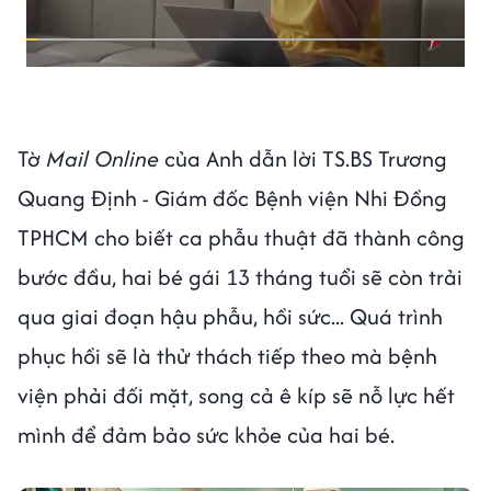
Tờ
Mail Online
của Anh dẫn lời TS.BS Trương
Quang Định - Giám đốc Bệnh viện Nhi Đồng
TPHCM cho biết ca phẫu thuật đã thành công
bước đầu, hai bé gái 13 tháng tuổi sẽ còn trải
qua giai đoạn hậu phẫu, hồi sức... Quá trình
phục hồi sẽ là thử thách tiếp theo mà bệnh
viện phải đối mặt, song cả ê kíp sẽ nỗ lực hết
mình để đảm bảo sức khỏe của hai bé.