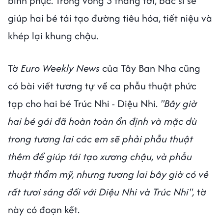
bình phục. Trong vòng 3 tháng tới, bác sĩ sẽ
giúp hai bé tái tạo đường tiêu hóa, tiết niệu và
khép lại khung chậu.
Tờ
Euro Weekly News
của Tây Ban Nha cũng
có bài viết tương tự về ca phẫu thuật phức
tạp cho hai bé Trúc Nhi - Diệu Nhi.
"Bây giờ
hai bé gái đã hoàn toàn ổn định và mặc dù
trong tương lai các em sẽ phải phẫu thuật
thêm để giúp tái tạo xương chậu, và phẫu
thuật thẩm mỹ, nhưng tương lai bây giờ có vẻ
rất tươi sáng đối với Diệu Nhi và Trúc Nhi",
tờ
này có đoạn kết.