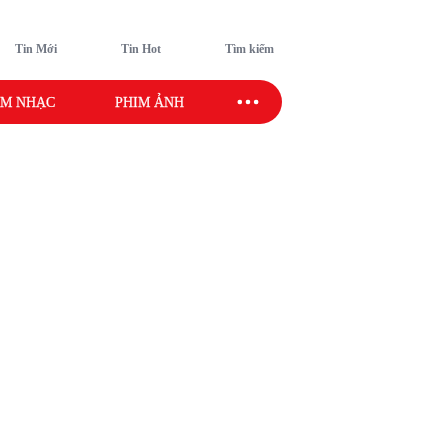
Tin Mới
Tin Hot
Tìm kiếm
M NHẠC
PHIM ẢNH
SAO SPORT