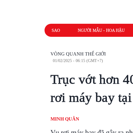
SAO
NGƯỜI MẪU - HOA HẬU
VÒNG QUANH THẾ GIỚI
01/02/2025 - 06:15 (GMT+7)
Trục vớt hơn 40
rơi máy bay tạ
MINH QUÂN
Vụ rơi máy bay đã gây ra nh