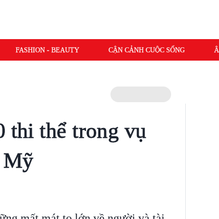
FASHION - BEAUTY
CẬN CẢNH CUỘC SỐNG
Â
 thi thể trong vụ
i Mỹ
ững mất mát to lớn về người và tài