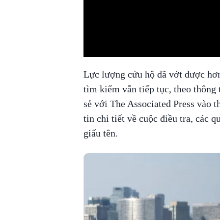
00:00
/
00:59
Lực lượng cứu hộ đã vớt được hơn 
tìm kiếm vẫn tiếp tục, theo thông 
sẻ với The Associated Press vào t
tin chi tiết về cuộc điều tra, các 
giấu tên.