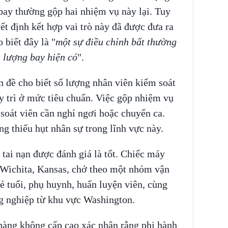
 bay thường gộp hai nhiệm vụ này lại. Tuy
ết định kết hợp vai trò này đã được đưa ra
biết đây là "
một sự điều chỉnh bất thường
u lượng bay hiện có
".
 đề cho biết số lượng nhân viên kiểm soát
y trì ở mức tiêu chuẩn. Việc gộp nhiệm vụ
soát viên cần nghỉ ngơi hoặc chuyển ca.
ng thiếu hụt nhân sự trong lĩnh vực này.
 tai nạn được đánh giá là tốt. Chiếc máy
 Wichita, Kansas, chở theo một nhóm vận
rẻ tuổi, phụ huynh, huấn luyện viên, cùng
ng nghiệp từ khu vực Washington.
hàng không cấp cao xác nhận rằng phi hành