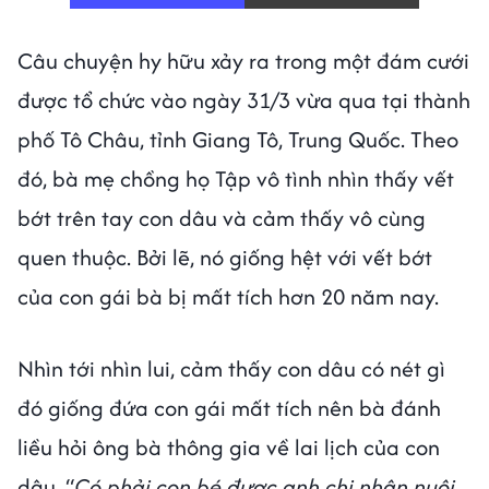
Câu chuyện hy hữu xảy ra trong một đám cưới
được tổ chức vào ngày 31/3 vừa qua tại thành
phố Tô Châu, tỉnh Giang Tô, Trung Quốc. Theo
đó, bà mẹ chồng họ Tập vô tình nhìn thấy vết
bớt trên tay con dâu và cảm thấy vô cùng
quen thuộc. Bởi lẽ, nó giống hệt với vết bớt
của con gái bà bị mất tích hơn 20 năm nay.
Nhìn tới nhìn lui, cảm thấy con dâu có nét gì
đó giống đứa con gái mất tích nên bà đánh
liều hỏi ông bà thông gia về lai lịch của con
dâu. “
Có phải con bé được anh chị nhận nuôi