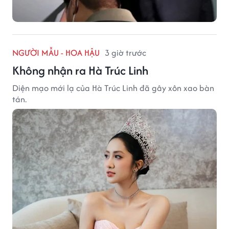
NGƯỜI MẪU - HOA HẬU
3 giờ trước
Không nhận ra Hà Trúc Linh
Diện mạo mới lạ của Hà Trúc Linh đã gây xôn xao bàn
tán.