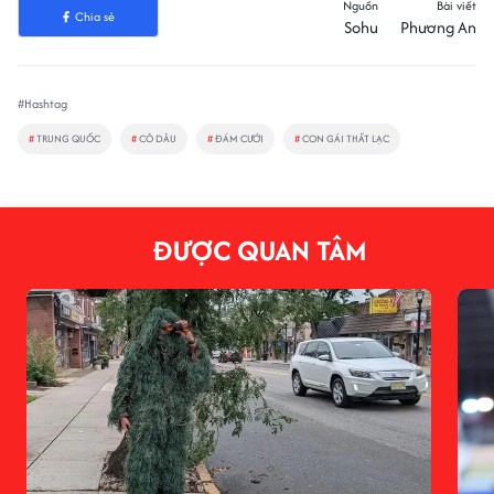
Nguồn
Bài viết
Chia sẻ
Sohu
Phương An
#Hashtag
#
TRUNG QUỐC
#
CÔ DÂU
#
ĐÁM CƯỚI
#
CON GÁI THẤT LẠC
ĐƯỢC QUAN TÂM