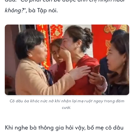
không?
”, bà Tập nói.
Cô dâu òa khóc nức nở khi nhận lại mẹ ruột ngay trong đám
cưới.
Khi nghe bà thông gia hỏi vậy, bố mẹ cô dâu