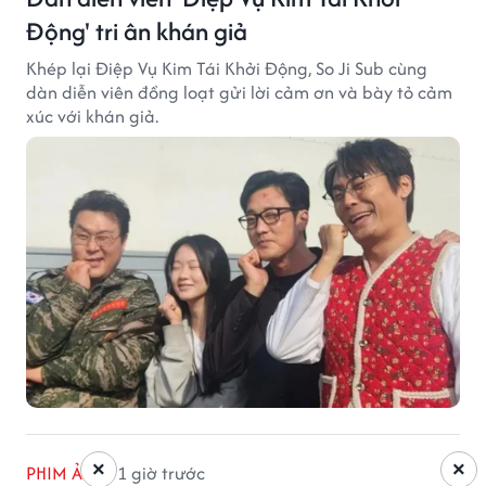
Động' tri ân khán giả
Khép lại Điệp Vụ Kim Tái Khởi Động, So Ji Sub cùng
dàn diễn viên đồng loạt gửi lời cảm ơn và bày tỏ cảm
xúc với khán giả.
×
×
PHIM ẢNH
1 giờ trước