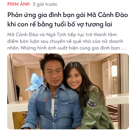
PHIM ẢNH
2 giờ trước
Phản ứng gia đình bạn gái Mã Cảnh Đào
khi con rể bằng tuổi bố vợ tương lai
Mã Cảnh Đào và Ngô Tịnh tiếp tục trở thành tâm
điểm bàn luận sau chuyến về quê nhà của nữ doanh
nhân. Những hình ảnh xuất hiện cùng gia đình bạn gái
Mã Cảnh Đào đang thu hút sự quan tâm trên mạng
xã hội.