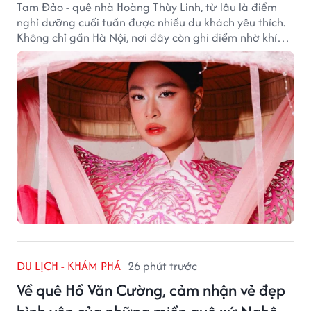
Tam Đảo - quê nhà Hoàng Thùy Linh, từ lâu là điểm
nghỉ dưỡng cuối tuần được nhiều du khách yêu thích.
Không chỉ gần Hà Nội, nơi đây còn ghi điểm nhờ khí
hậu mát mẻ, cảnh sắc thơ mộng và không gian yên
bình giữa núi rừng.
DU LỊCH - KHÁM PHÁ
26 phút trước
Về quê Hồ Văn Cường, cảm nhận vẻ đẹp