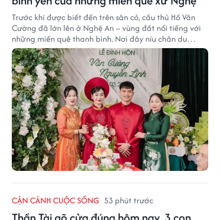
bình yên của những miền quê xứ Nghệ
Trước khi được biết đến trên sân cỏ, cầu thủ Hồ Văn
Cường đã lớn lên ở Nghệ An – vùng đất nổi tiếng với
những miền quê thanh bình. Nơi đây níu chân du
khách bằng cánh đồng xanh, làng quê yên ả và nhịp
sống chậm đầy bình yên.
CẬN CẢNH CUỘC SỐNG
53 phút trước
Thần Tài gõ cửa đúng hôm nay, 3 con