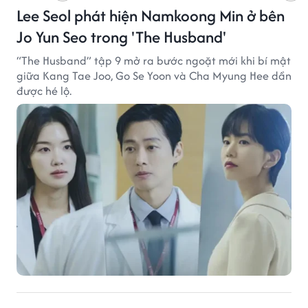
Lee Seol phát hiện Namkoong Min ở bên
Jo Yun Seo trong 'The Husband'
“The Husband” tập 9 mở ra bước ngoặt mới khi bí mật
giữa Kang Tae Joo, Go Se Yoon và Cha Myung Hee dần
được hé lộ.