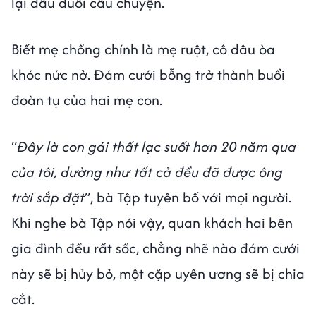
lại đầu đuôi câu chuyện.
Biết mẹ chồng chính là mẹ ruột, cô dâu òa
khóc nức nở. Đám cưới bỗng trở thành buổi
đoàn tụ của hai mẹ con.
“
Đây là con gái thất lạc suốt hơn 20 năm qua
của tôi, dường như tất cả đều đã được ông
trời sắp đặt
”, bà Tập tuyên bố với mọi người.
Khi nghe bà Tập nói vậy, quan khách hai bên
gia đình đều rất sốc, chẳng nhẽ nào đám cưới
này sẽ bị hủy bỏ, một cặp uyên ương sẽ bị chia
cắt.