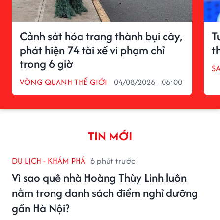
Cảnh sát hóa trang thành bụi cây,
T
phát hiện 74 tài xế vi phạm chỉ
t
trong 6 giờ
S
VÒNG QUANH THẾ GIỚI
04/08/2026 - 06:00
TIN MỚI
DU LỊCH - KHÁM PHÁ
6 phút trước
Vì sao quê nhà Hoàng Thùy Linh luôn
nằm trong danh sách điểm nghỉ dưỡng
gần Hà Nội?