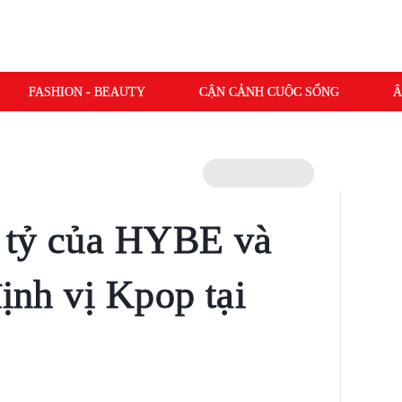
FASHION - BEAUTY
CẬN CẢNH CUỘC SỐNG
Â
 tỷ của HYBE và
định vị Kpop tại