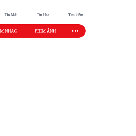
Tin Mới
Tin Hot
Tìm kiếm
M NHẠC
PHIM ẢNH
SAO SPORT