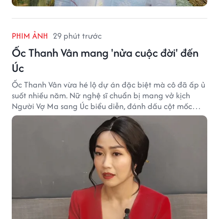
PHIM ẢNH
29 phút trước
Ốc Thanh Vân mang 'nửa cuộc đời' đến
Úc
Ốc Thanh Vân vừa hé lộ dự án đặc biệt mà cô đã ấp ủ
suốt nhiều năm. Nữ nghệ sĩ chuẩn bị mang vở kịch
Người Vợ Ma sang Úc biểu diễn, đánh dấu cột mốc
đáng nhớ trong hành trình làm nghề.