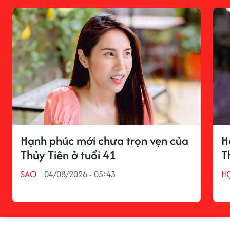
Hạnh phúc mới chưa trọn vẹn của
H
Thủy Tiên ở tuổi 41
T
SAO
04/08/2026 - 05:43
H