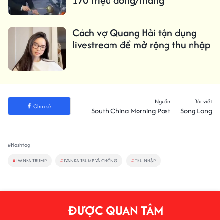
170 triệu đồng/tháng
Cách vợ Quang Hải tận dụng
livestream để mở rộng thu nhập
Nguồn
Bài viết
Chia sẻ
South China Morning Post
Song Long
#Hashtag
#
IVANKA TRUMP
#
IVANKA TRUMP VÀ CHỒNG
#
THU NHẬP
ĐƯỢC QUAN TÂM