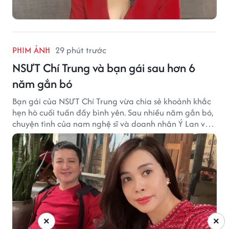
PHIM ẢNH
29 phút trước
NSƯT Chí Trung và bạn gái sau hơn 6
năm gắn bó
Bạn gái của NSƯT Chí Trung vừa chia sẻ khoảnh khắc
hẹn hò cuối tuần đầy bình yên. Sau nhiều năm gắn bó,
chuyện tình của nam nghệ sĩ và doanh nhân Ý Lan vẫn
nhận được sự quan tâm từ công chúng.
×
×