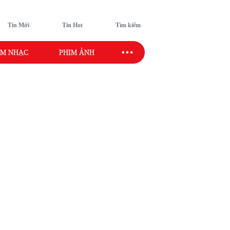
Tin Mới
Tin Hot
Tìm kiếm
M NHẠC
PHIM ẢNH
SAO SPORT