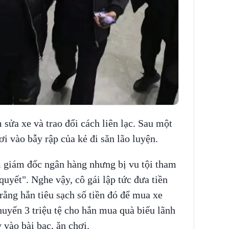
 sửa xe và trao đổi cách liên lạc. Sau một
rơi vào bẫy rập của kẻ đi săn lão luyện.
 giám đốc ngân hàng nhưng bị vu tội tham
quyết". Nghe vậy, cô gái lập tức đưa tiền
rằng hắn tiêu sạch số tiền đó để mua xe
huyển 3 triệu tệ cho hắn mua quà biếu lãnh
 vào bài bạc, ăn chơi.