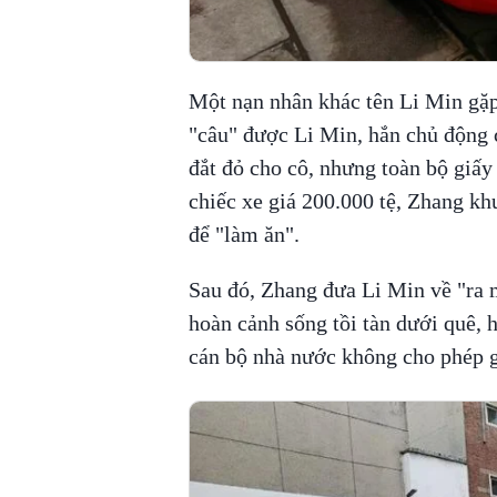
Một nạn nhân khác tên Li Min gặp
"câu" được Li Min, hắn chủ động c
đắt đỏ cho cô, nhưng toàn bộ giấy 
chiếc xe giá 200.000 tệ, Zhang kh
để "làm ăn".
Sau đó, Zhang đưa Li Min về "ra m
hoàn cảnh sống tồi tàn dưới quê, h
cán bộ nhà nước không cho phép g