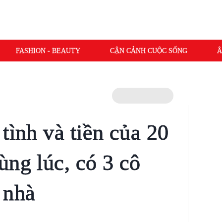
FASHION - BEAUTY
CẬN CẢNH CUỘC SỐNG
Â
tình và tiền của 20
ùng lúc, có 3 cô
 nhà