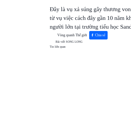
Đây là vụ xả súng gây thương von
từ vụ việc cách đây gần 10 năm kh
người lớn tại trường tiểu học S
Vòng quanh Thế giới
Chia sẻ
Bài viết
SONG LONG
Tin liên quan