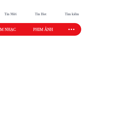
Tin Mới
Tin Hot
Tìm kiếm
M NHẠC
PHIM ẢNH
SAO SPORT