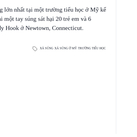
g lớn nhất tại một trường tiểu học ở Mỹ kể
i một tay súng sát hại 20 trẻ em và 6
andy Hook ở Newtown, Connecticut.
XẢ SÚNG
XẢ SÚNG Ở MỸ
TRƯỜNG TIỂU HỌC