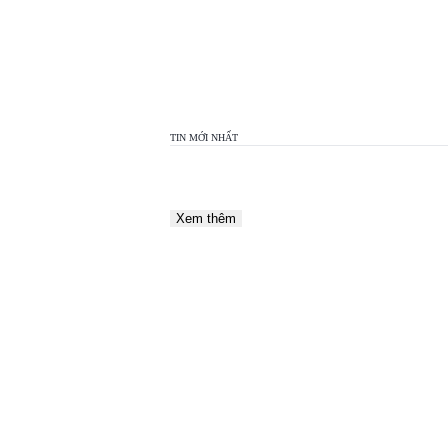
TOP
VIEW
24H
TIN MỚI NHẤT
Xem thêm