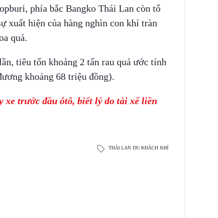
opburi, phía bắc Bangko Thái Lan còn tổ
sự xuất hiện của hàng nghìn con khỉ tràn
hoa quả.
ần, tiêu tốn khoảng 2 tấn rau quả ước tính
ương khoảng 68 triệu đồng).
e trước đầu ôtô, biết lý do tài xế liền
THÁI LAN
DU KHÁCH
KHỈ