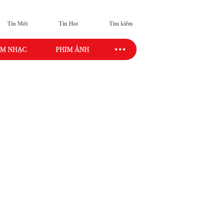
Tin Mới
Tin Hot
Tìm kiếm
M NHẠC
PHIM ẢNH
SAO SPORT