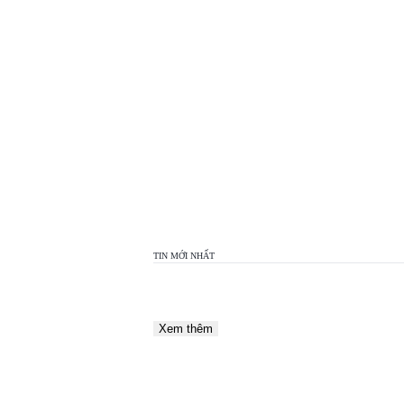
TOP
VIEW
24H
TIN MỚI NHẤT
Xem thêm