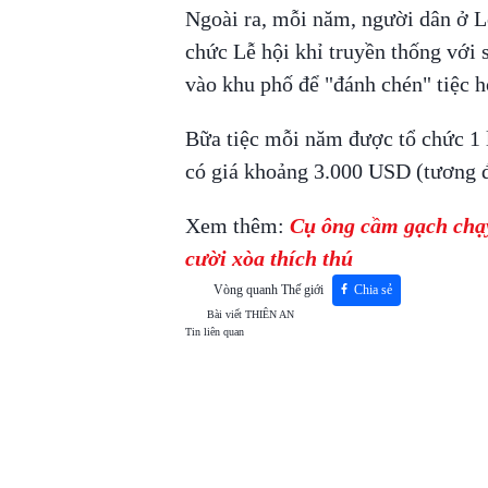
Ngoài ra, mỗi năm, người dân ở L
chức Lễ hội khỉ truyền thống với 
vào khu phố để "đánh chén" tiệc 
Bữa tiệc mỗi năm được tổ chức 1 l
có giá khoảng 3.000 USD (tương đ
Xem thêm:
Cụ ông cầm gạch chạy x
cười xòa thích thú
Vòng quanh Thế giới
Chia sẻ
Bài viết
THIÊN AN
Tin liên quan