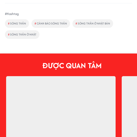
#Hashtag
#
SÓNG THẦN
#
CẢNH BÁO SÓNG THẦN
#
SÓNG THẦN Ở NHẬT BẢN
#
SÓNG THẦN Ở NHẬT
ĐƯỢC QUAN TÂM