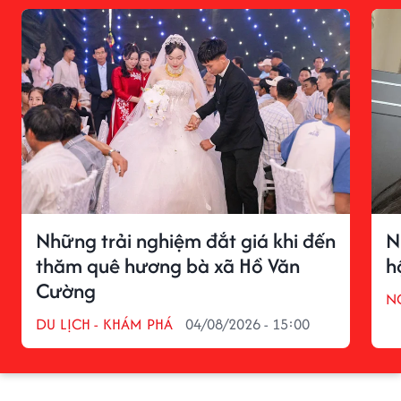
Những trải nghiệm đắt giá khi đến
N
thăm quê hương bà xã Hồ Văn
h
Cường
N
DU LỊCH - KHÁM PHÁ
04/08/2026 - 15:00