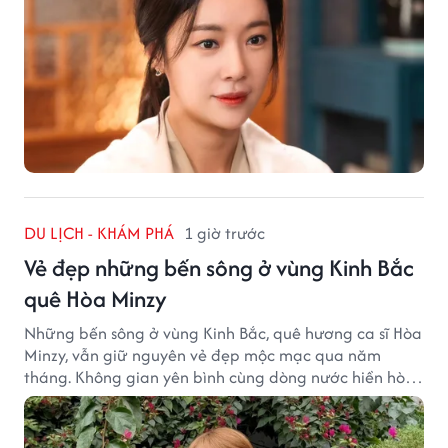
DU LỊCH - KHÁM PHÁ
1 giờ trước
Vẻ đẹp những bến sông ở vùng Kinh Bắc
quê Hòa Minzy
Những bến sông ở vùng Kinh Bắc, quê hương ca sĩ Hòa
Minzy, vẫn giữ nguyên vẻ đẹp mộc mạc qua năm
tháng. Không gian yên bình cùng dòng nước hiền hòa
tạo nên một góc Bắc Ninh rất đáng để khám phá.