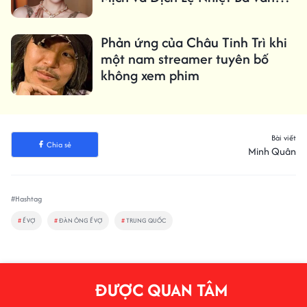
mặt?
Phản ứng của Châu Tinh Trì khi
một nam streamer tuyên bố
không xem phim
Bài viết
Chia sẻ
Minh Quân
#Hashtag
#
Ế VỢ
#
ĐÀN ÔNG Ế VỢ
#
TRUNG QUỐC
ĐƯỢC QUAN TÂM