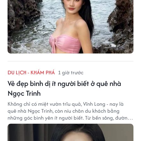
DU LỊCH - KHÁM PHÁ
1 giờ trước
Vẻ đẹp bình dị ít người biết ở quê nhà
Ngọc Trinh
Không chỉ có miệt vườn trĩu quả, Vĩnh Long - nay là
quê nhà Ngọc Trinh, còn níu chân du khách bằng
những góc bình yên ít người biết. Từ bến sông, đường
quê đến nhịp sống chậm rãi, tất cả tạo nên sức hút rất
riêng của vùng đất miền Tây.