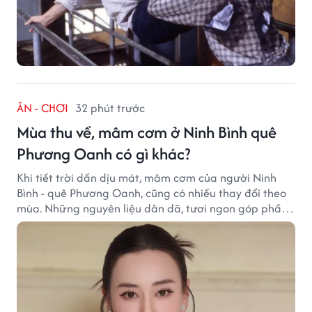
ĂN - CHƠI
32 phút trước
Mùa thu về, mâm cơm ở Ninh Bình quê
Phương Oanh có gì khác?
Khi tiết trời dần dịu mát, mâm cơm của người Ninh
Bình - quê Phương Oanh, cũng có nhiều thay đổi theo
mùa. Những nguyên liệu dân dã, tươi ngon góp phần
tạo nên hương vị bình dị nhưng đầy cuốn hút của vùng
đất cố đô.