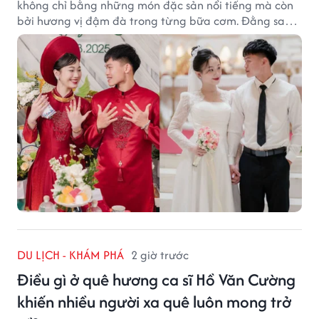
không chỉ bằng những món đặc sản nổi tiếng mà còn
bởi hương vị đậm đà trong từng bữa cơm. Đằng sau
nét giản dị ấy là những bí quyết được người dân gìn
giữ qua nhiều thế hệ.
DU LỊCH - KHÁM PHÁ
2 giờ trước
Điều gì ở quê hương ca sĩ Hồ Văn Cường
khiến nhiều người xa quê luôn mong trở