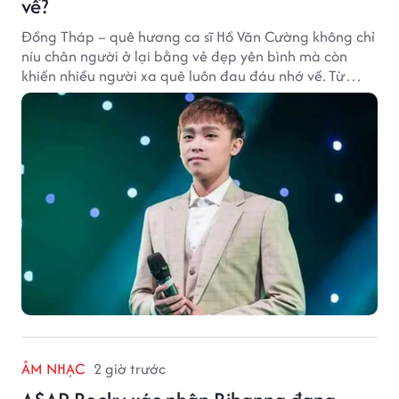
về?
Đồng Tháp – quê hương ca sĩ Hồ Văn Cường không chỉ
níu chân người ở lại bằng vẻ đẹp yên bình mà còn
khiến nhiều người xa quê luôn đau đáu nhớ về. Từ
cảnh sắc, ẩm thực đến tình người mộc mạc, tất cả tạo
nên sức hút rất riêng của vùng đất sen hồng.
ÂM NHẠC
2 giờ trước