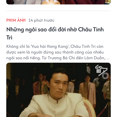
PHIM ẢNH
14 phút trước
Những ngôi sao đổi đời nhờ Châu Tinh
Trì
Không chỉ là 'Vua hài Hong Kong', Châu Tinh Trì còn
được xem là người đứng sau thành công của nhiều
ngôi sao nổi tiếng. Từ Trương Bá Chi đến Lâm Duẫn,
không ít diễn viên đã bước sang trang mới trong sự
nghiệp nhờ cơ hội từ Châu Tinh Trì.