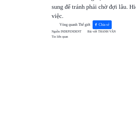
sung để tránh phải chờ đợi lâu. Hi
việc.
Vòng quanh Thế giới
Chia sẻ
Nguồn
INDEPENDENT
Bài viết
THANH VÂN
Tin liên quan