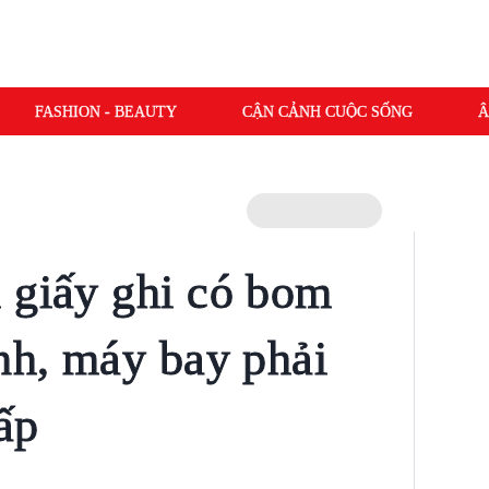
FASHION - BEAUTY
CẬN CẢNH CUỘC SỐNG
Â
 giấy ghi có bom
inh, máy bay phải
ấp