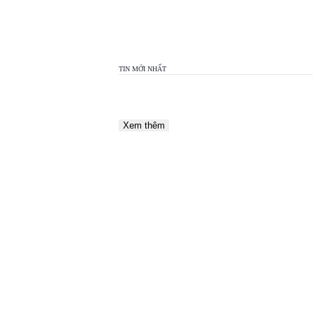
TOP
VIEW
24H
TIN MỚI NHẤT
Xem thêm