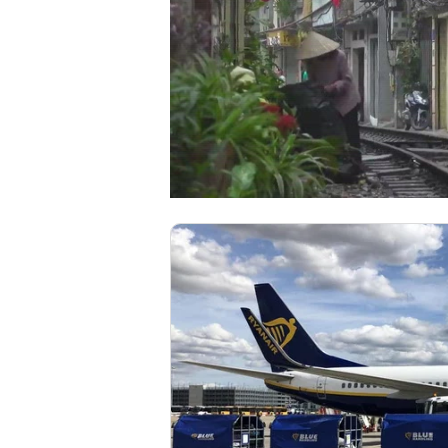
00:00
/
00:59
VIETNAM HLS