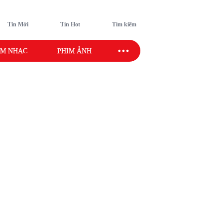
Tin Mới
Tin Hot
Tìm kiếm
M NHẠC
PHIM ẢNH
SAO SPORT