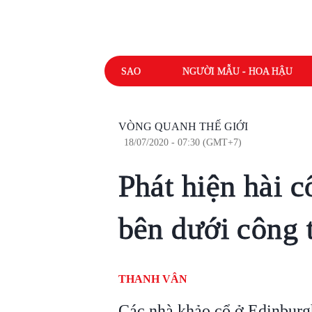
SAO
NGƯỜI MẪU - HOA HẬU
VÒNG QUANH THẾ GIỚI
18/07/2020 - 07:30 (GMT+7)
Phát hiện hài c
bên dưới công t
THANH VÂN
Các nhà khảo cổ ở Edinburgh