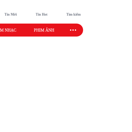
Tin Mới
Tin Hot
Tìm kiếm
M NHẠC
PHIM ẢNH
SAO SPORT