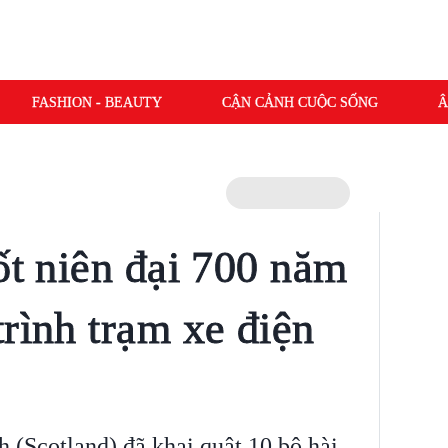
FASHION - BEAUTY
CẬN CẢNH CUỘC SỐNG
Â
ốt niên đại 700 năm
rình trạm xe điện
 (Scotland) đã khai quật 10 bộ hài