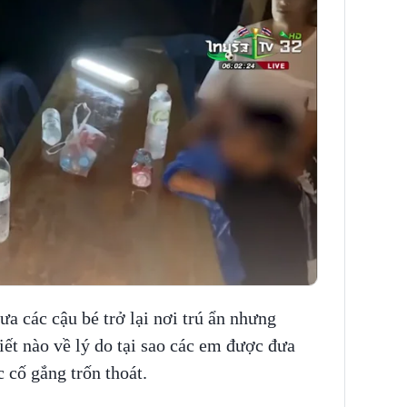
a các cậu bé trở lại nơi trú ẩn nhưng
tiết nào về lý do tại sao các em được đưa
c cố gắng trốn thoát.