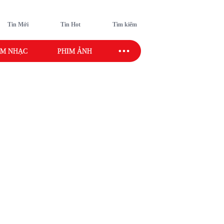
Tin Mới
Tin Hot
Tìm kiếm
M NHẠC
PHIM ẢNH
SAO SPORT