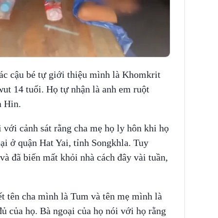
ác cậu bé tự giới thiệu mình là Khomkrit
wut 14 tuổi. Họ tự nhận là anh em ruột
a Hin.
i với cảnh sát rằng cha mẹ họ ly hôn khi họ
oại ở quận Hat Yai, tỉnh Songkhla. Tuy
 và đã biến mất khỏi nhà cách đây vài tuần,
iết tên cha mình là Tum và tên mẹ mình là
đủ của họ. Bà ngoại của họ nói với họ rằng