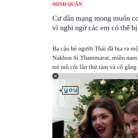
MINH QUÂN
Cư dân mạng mong muốn cơ 
vì nghi ngờ các em có thể bị
Ba cậu bé người Thái đã bịa ra mộ
Nakhon Si Thammarat, miền nam Th
trẻ mồ côi lần thứ tám và cố gắng