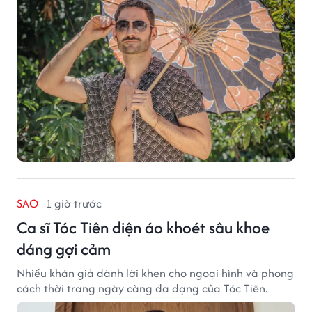
quạt cầm tay trở thành dòng sản phẩm tạo được
thành công ban đầu, giúp FabulousMe từng bước mở
rộng mức độ hiện diện trên thị trường.
SAO
1 giờ trước
Ca sĩ Tóc Tiên diện áo khoét sâu khoe
dáng gợi cảm
Nhiều khán giả dành lời khen cho ngoại hình và phong
cách thời trang ngày càng đa dạng của Tóc Tiên.