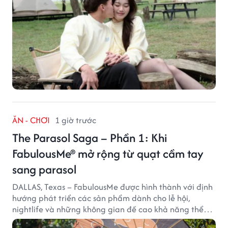
ĂN - CHƠI
1 giờ trước
The Parasol Saga – Phần 1: Khi
FabulousMe® mở rộng từ quạt cầm tay
sang parasol
DALLAS, Texas – FabulousMe được hình thành với định
hướng phát triển các sản phẩm dành cho lễ hội,
nightlife và những không gian đề cao khả năng thể
hiện bản thân. Trong quá trình xây dựng thương hiệu,