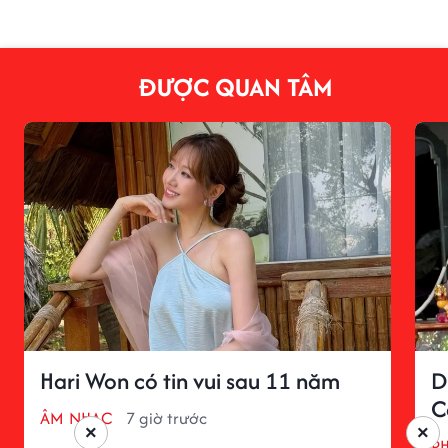
ĐƯỢC QUAN TÂM
Hari Won có tin vui sau 11 năm
D
C
ÂM NHẠC
7 giờ trước
×
×
P