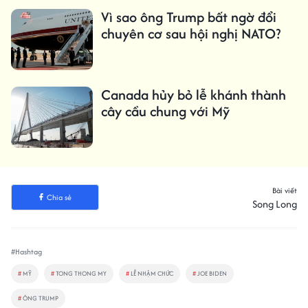
Vì sao ông Trump bất ngờ đổi
chuyên cơ sau hội nghị NATO?
Canada hủy bỏ lễ khánh thành
cây cầu chung với Mỹ
Bài viết
Chia sẻ
Song Long
#Hashtag
#
MỸ
#
TONG THONG MY
#
LỄ NHẬM CHỨC
#
JOE BIDEN
#
ÔNG TRUMP