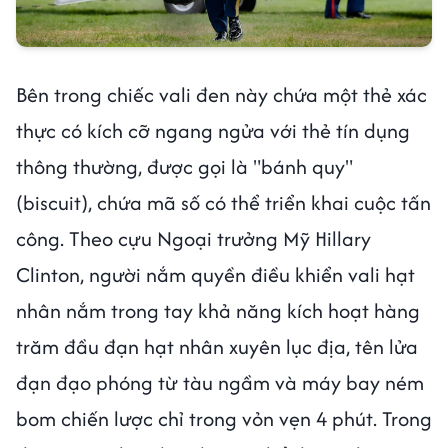
Bên trong chiếc vali đen này chứa một thẻ xác
thực có kích cỡ ngang ngửa với thẻ tín dụng
thông thường, được gọi là "bánh quy"
(biscuit), chứa mã số có thể triển khai cuộc tấn
công. Theo cựu Ngoại trưởng Mỹ Hillary
Clinton, người nắm quyền điều khiển vali hạt
nhân nắm trong tay khả năng kích hoạt hàng
trăm đầu đạn hạt nhân xuyên lục địa, tên lửa
đạn đạo phóng từ tàu ngầm và máy bay ném
bom chiến lược chỉ trong vỏn vẹn 4 phút. Trong