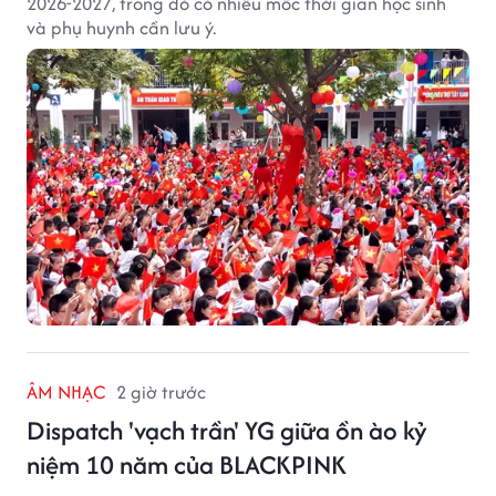
2026-2027, trong đó có nhiều mốc thời gian học sinh
và phụ huynh cần lưu ý.
ÂM NHẠC
2 giờ trước
Dispatch 'vạch trần' YG giữa ồn ào kỷ
niệm 10 năm của BLACKPINK