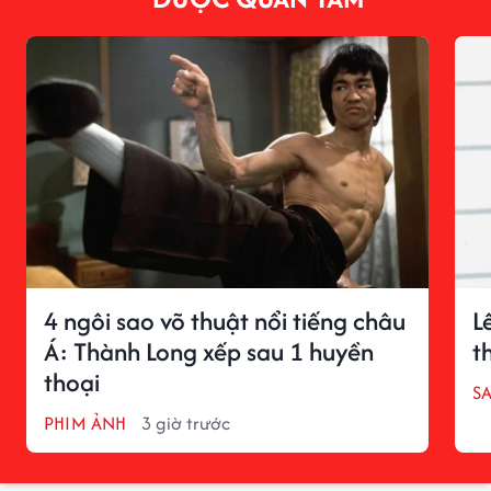
4 ngôi sao võ thuật nổi tiếng châu
L
Á: Thành Long xếp sau 1 huyền
t
thoại
S
PHIM ẢNH
3 giờ trước