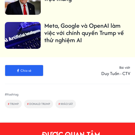
Meta, Google và OpenAI làm
việc với chính quyền Trump về
thử nghiệm AI
Bài viết
Chia sẻ
Duy Tuấn - CTV
#Hashtag
#
TRUMP
#
DONALD TRUMP
#
KHẢO SÁT
ĐƯỢC QUAN TÂM