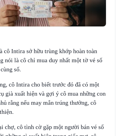
cô Intira sở hữu trùng khớp hoàn toàn
ng nói là cô chỉ mua duy nhất một tờ vé số
 cùng số.
g, cô Intira cho biết trước đó đã có một
cụ già xuất hiện và gợi ý cô mua những con
nhủ rằng nếu may mắn trúng thưởng, cô
thiện.
ại chợ, cô tình cờ gặp một người bán vé số
ới những gì xuất hiện trong giấc mơ, cô