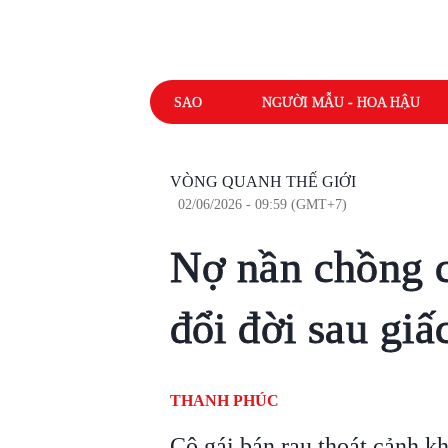
SAO
NGƯỜI MẪU - HOA HẬU
VÒNG QUANH THẾ GIỚI
02/06/2026 - 09:59 (GMT+7)
Nợ nần chồng c
đổi đời sau giấ
THANH PHÚC
Cô gái bán rau thoát cảnh k