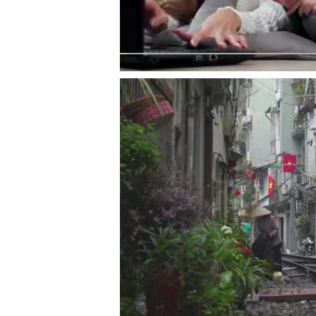
00:00
/
01:05
TRUVID NEW STU