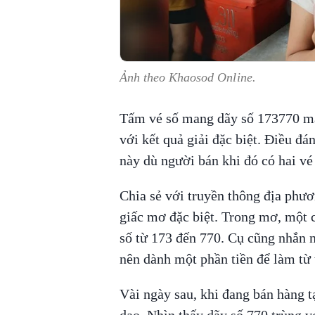
Ảnh theo Khaosod Online.
Tấm vé số mang dãy số 173770 mà 
với kết quả giải đặc biệt. Điều đá
này dù người bán khi đó có hai vé
Chia sẻ với truyền thông địa phươn
giấc mơ đặc biệt. Trong mơ, một 
số từ 173 đến 770. Cụ cũng nhắn 
nên dành một phần tiền để làm từ 
Vài ngày sau, khi đang bán hàng t
dạo. Nhìn thấy dãy số 770 trùng v