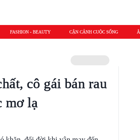
FASHION - BEAUTY
CẬN CẢNH CUỘC SỐNG
Â
hất, cô gái bán rau
c mơ lạ
hó khăn, đổi đời khi vận may đến