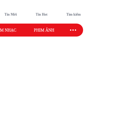
Tin Mới
Tin Hot
Tìm kiếm
M NHẠC
PHIM ẢNH
SAO SPORT