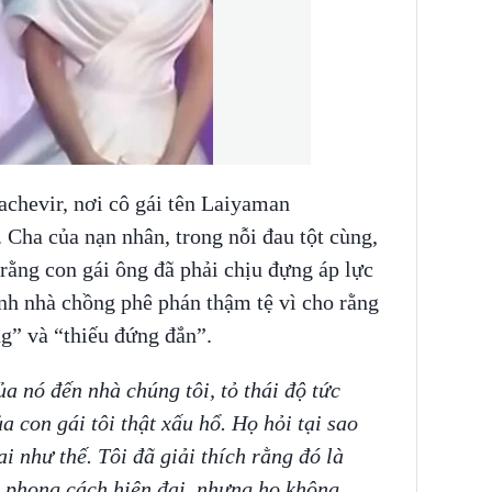
achevir, nơi cô gái tên Laiyaman
Cha của nạn nhân, trong nỗi đau tột cùng,
 rằng con gái ông đã phải chịu đựng áp lực
đình nhà chồng phê phán thậm tệ vì cho rằng
g” và “thiếu đứng đắn”.
a nó đến nhà chúng tôi, tỏ thái độ tức
a con gái tôi thật xấu hổ. Họ hỏi tại sao
i như thế. Tôi đã giải thích rằng đó là
i phong cách hiện đại, nhưng họ không