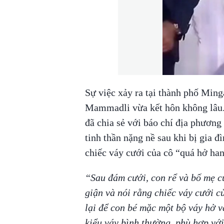
Sự việc xảy ra tại thành phố Ming
Mammadli vừa kết hôn không lâu. 
đã chia sẻ với báo chí địa phương
tinh thần nặng nề sau khi bị gia 
chiếc váy cưới của cô “quá hở han
“Sau đám cưới, con rể và bố mẹ củ
giận và nói rằng chiếc váy cưới củ
lại để con bé mặc một bộ váy hở va
kiểu váy bình thường, phù hợp vớ