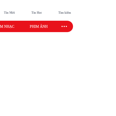
Tin Mới
Tin Hot
Tìm kiếm
M NHẠC
PHIM ẢNH
SAO SPORT