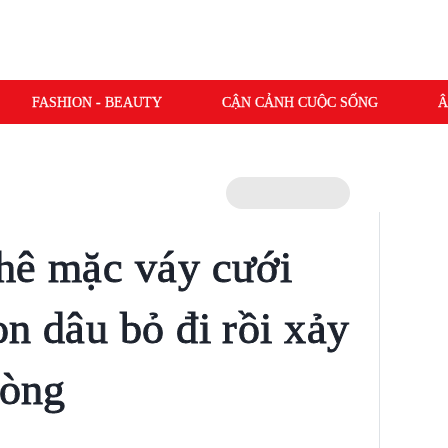
FASHION - BEAUTY
CẬN CẢNH CUỘC SỐNG
Â
hê mặc váy cưới
n dâu bỏ đi rồi xảy
lòng