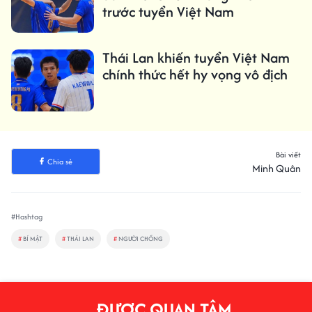
trước tuyển Việt Nam
Thái Lan khiến tuyển Việt Nam
chính thức hết hy vọng vô địch
Bài viết
Chia sẻ
Minh Quân
#Hashtag
#
BÍ MẬT
#
THÁI LAN
#
NGƯỜI CHỒNG
ĐƯỢC QUAN TÂM