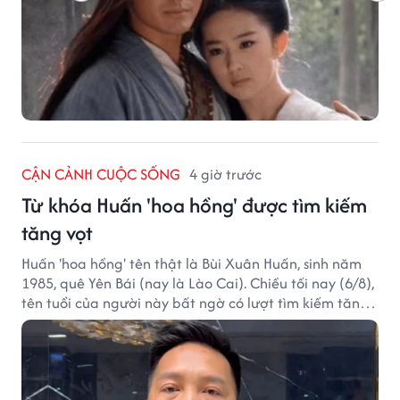
CẬN CẢNH CUỘC SỐNG
4 giờ trước
Từ khóa Huấn 'hoa hồng' được tìm kiếm
tăng vọt
Huấn 'hoa hồng' tên thật là Bùi Xuân Huấn, sinh năm
1985, quê Yên Bái (nay là Lào Cai). Chiều tối nay (6/8),
tên tuổi của người này bất ngờ có lượt tìm kiếm tăng
vọt.