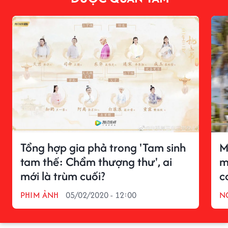
Tổng hợp gia phả trong 'Tam sinh
M
tam thế: Chẩm thượng thư', ai
m
mới là trùm cuối?
c
PHIM ẢNH
05/02/2020 - 12:00
N