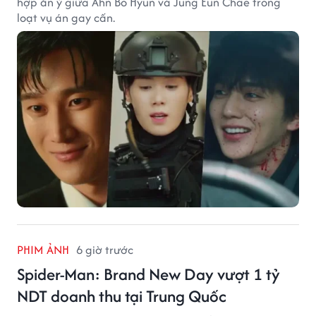
hợp ăn ý giữa Ahn Bo Hyun và Jung Eun Chae trong
loạt vụ án gay cấn.
PHIM ẢNH
6 giờ trước
Spider-Man: Brand New Day vượt 1 tỷ
NDT doanh thu tại Trung Quốc