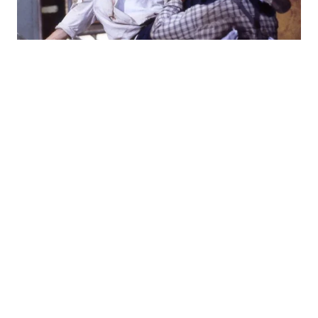
Ít ai biết Thành Long từng nhiều lần suýt mất mạng
PHIM ẢNH
46 phút trước
Thành Long là biểu tượng của dòng phim hành động
châu Á, nhưng phía sau những thước phim mãn nhãn
là hàng chục lần chấn thương nghiêm trọng.