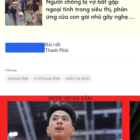
Người chồng bị vợ bắt gặp
ngoại tình trong siêu thị, phản
ứng của con gái nhỏ gây nghẹn
ngào
Bài viết
Chia sẻ
Thanh Phúc
#Hashtag
#
NGOẠI TÌNH
#
VỢ NGOẠI TÌNH
#
BẮT TẠI TRẬN
ĐƯỢC QUAN TÂM