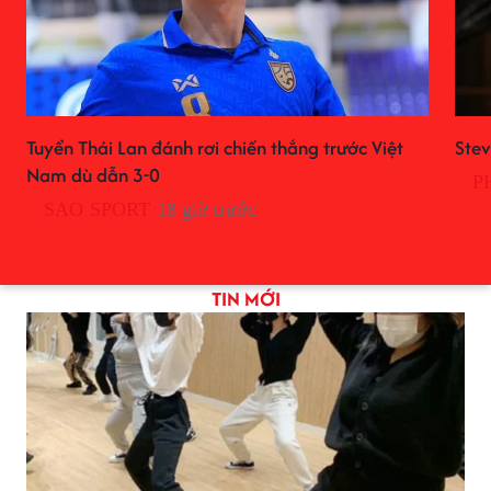
Tuyển Thái Lan đánh rơi chiến thắng trước Việt
Stev
Nam dù dẫn 3-0
P
SAO SPORT
18 giờ trước
TIN MỚI