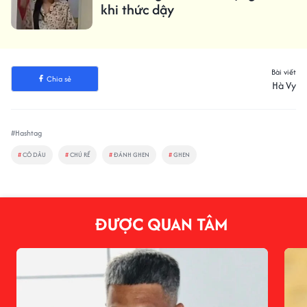
khi thức dậy
Bài viết
Chia sẻ
Hà Vy
#Hashtag
#
CÔ DÂU
#
CHÚ RỂ
#
ĐÁNH GHEN
#
GHEN
ĐƯỢC QUAN TÂM