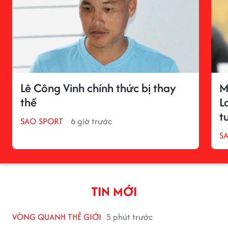
Lê Công Vinh chính thức bị thay
M
thế
L
t
SAO SPORT
6 giờ trước
S
TIN MỚI
VÒNG QUANH THẾ GIỚI
5 phút trước