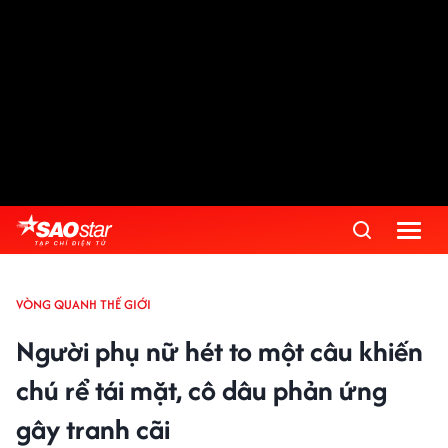
VÒNG QUANH THẾ GIỚI
Người phụ nữ hét to một câu khiến
chú rể tái mặt, cô dâu phản ứng
gây tranh cãi