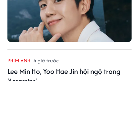
PHIM ẢNH
4 giờ trước
Lee Min Ho, Yoo Hae Jin hội ngộ trong
'Assassins'
Bộ phim điện ảnh Assassins vừa tung loạt ảnh tĩnh mới,
hé lộ cuộc điều tra đầy căng thẳng về vụ nổ súng ngày
15/8 từng gây chấn động Hàn Quốc.