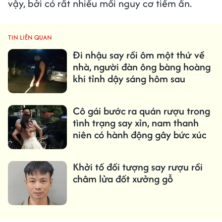
vậy, bởi có rất nhiều mối nguy cơ tiềm ẩn.
TIN LIÊN QUAN
Đi nhậu say rồi ôm một thứ về
nhà, người đàn ông bàng hoàng
khi tỉnh dậy sáng hôm sau
Cô gái bước ra quán rượu trong
tình trạng say xỉn, nam thanh
niên có hành động gây bức xúc
Khởi tố đối tượng say rượu rồi
châm lửa đốt xưởng gỗ