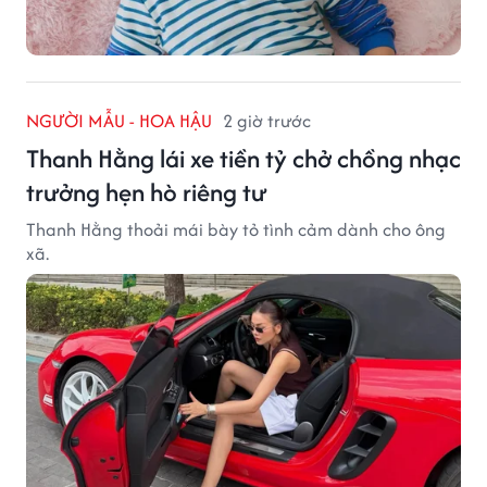
NGƯỜI MẪU - HOA HẬU
2 giờ trước
Thanh Hằng lái xe tiền tỷ chở chồng nhạc
trưởng hẹn hò riêng tư
Thanh Hằng thoải mái bày tỏ tình cảm dành cho ông
xã.