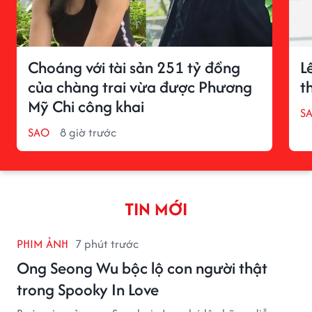
Choáng với tài sản 251 tỷ đồng
L
của chàng trai vừa được Phương
t
Mỹ Chi công khai
S
SAO
8 giờ trước
TIN MỚI
PHIM ẢNH
7 phút trước
Ong Seong Wu bộc lộ con người thật
trong Spooky In Love