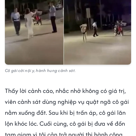
Cô gái cởi nội y, hành hung cảnh sát.
Thấy lời cảnh cáo, nhắc nhở không có giá trị,
viên cảnh sát dùng nghiệp vụ quật ngã cô gái
nằm xuống đất. Sau khi bị trấn áp, cô gái lăn
lộn khóc lóc. Cuối cùng, cô gái bị đưa về đồn
tạm giam vì tội cản trở người thi hành công