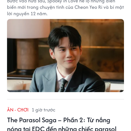
Bước vào nửa sau, Spooky in Love hé lộ những diễn
biến mới trong chuyện tình của Cheon Yeo Ri và bí mật
lời nguyền 12 năm.
ĂN - CHƠI
1 giờ trước
The Parasol Saga – Phần 2: Từ nắng
nóng tại EDC đến những chiếc parasol