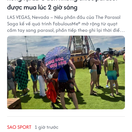
được mua lúc 2 giờ sáng
LAS VEGAS, Nevada – Nếu phần đầu của The Parasol
Saga kể về quá trình FabulousMe® mở rộng từ quạt
cầm tay sang parasol, phần tiếp theo ghi lại thời điểm
sản phẩm được thị trường đón nhận và dần vượt khỏi
công năng che nắng thông thường.
SAO SPORT
1 giờ trước