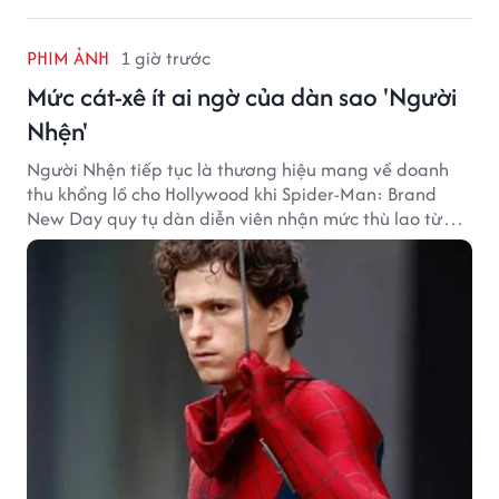
PHIM ẢNH
1 giờ trước
Mức cát-xê ít ai ngờ của dàn sao 'Người
Nhện'
Người Nhện tiếp tục là thương hiệu mang về doanh
thu khổng lồ cho Hollywood khi Spider-Man: Brand
New Day quy tụ dàn diễn viên nhận mức thù lao từ
hàng chục đến hàng trăm tỷ đồng. Thành công phòng
vé của bộ phim cũng giúp nhiều ngôi sao sở hữu khoản
thu nhập đáng mơ ước.