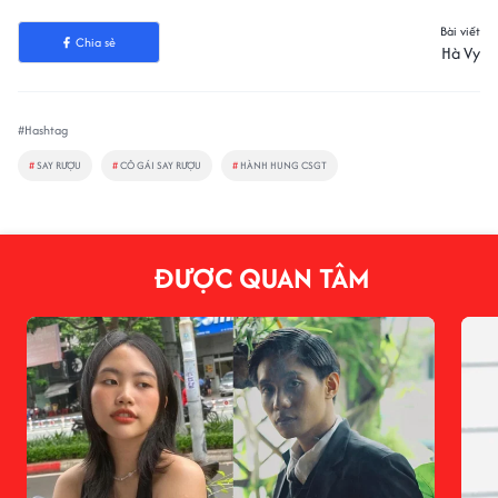
Bài viết
Chia sẻ
Hà Vy
#Hashtag
#
SAY RƯỢU
#
CÔ GÁI SAY RƯỢU
#
HÀNH HUNG CSGT
ĐƯỢC QUAN TÂM