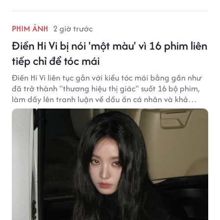
PHIM ẢNH
2 giờ trước
Điền Hi Vi bị nói 'một màu' vì 16 phim liên
tiếp chỉ để tóc mái
Điền Hi Vi liên tục gắn với kiểu tóc mái bằng gần như
đã trở thành "thương hiệu thị giác" suốt 16 bộ phim,
làm dấy lên tranh luận về dấu ấn cá nhân và khả
năng biến hóa trên màn ảnh.