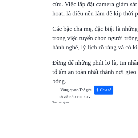
cứu. Việc lắp đặt camera giám sát 
hoạt, là điều nên làm để kịp thời 
Các bậc cha mẹ, đặc biệt là những
trong việc tuyển chọn người trông
hành nghề, lý lịch rõ ràng và có k
Đừng để những phút lơ là, tin nhầ
tổ ấm an toàn nhất thành nơi gieo
bỏng.
Vòng quanh Thế giới
Chia sẻ
Bài viết
BẢO THI - CTV
Tin liên quan