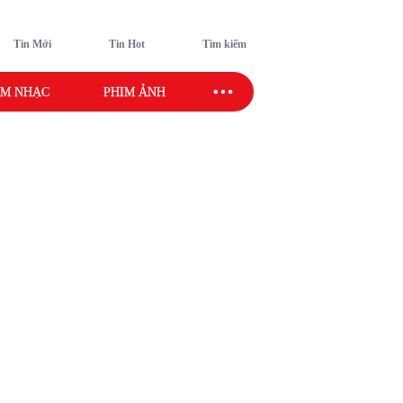
Tin Mới
Tin Hot
Tìm kiếm
M NHẠC
PHIM ẢNH
SAO SPORT