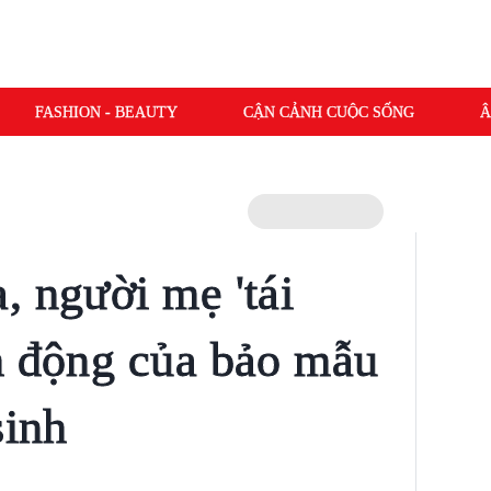
FASHION - BEAUTY
CẬN CẢNH CUỘC SỐNG
Â
, người mẹ 'tái
h động của bảo mẫu
sinh