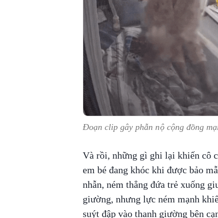
Đoạn clip gây phẫn nộ cộng đồng mạ
Và rồi, những gì ghi lại khiến cô 
em bé đang khóc khi được bảo mẫu
nhẫn, ném thẳng đứa trẻ xuống gi
giường, nhưng lực ném mạnh khiến
suýt đập vào thanh giường bên cạ