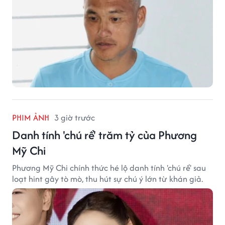
PHIM ẢNH
3 giờ trước
Danh tính 'chú rể' trăm tỷ của Phương
Mỹ Chi
Phương Mỹ Chi chính thức hé lộ danh tính 'chú rể' sau
loạt hint gây tò mò, thu hút sự chú ý lớn từ khán giả.