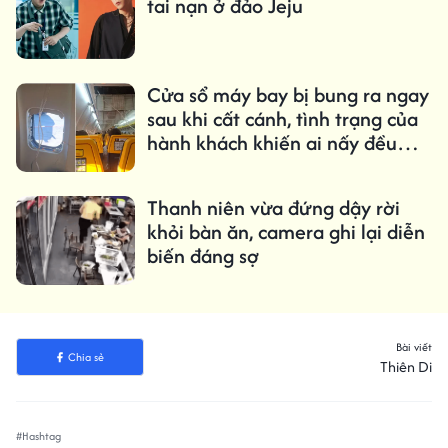
tai nạn ở đảo Jeju
Cửa sổ máy bay bị bung ra ngay
sau khi cất cánh, tình trạng của
hành khách khiến ai nấy đều
kinh hãi
Thanh niên vừa đứng dậy rời
khỏi bàn ăn, camera ghi lại diễn
biến đáng sợ
Bài viết
Chia sẻ
Thiên Di
#Hashtag