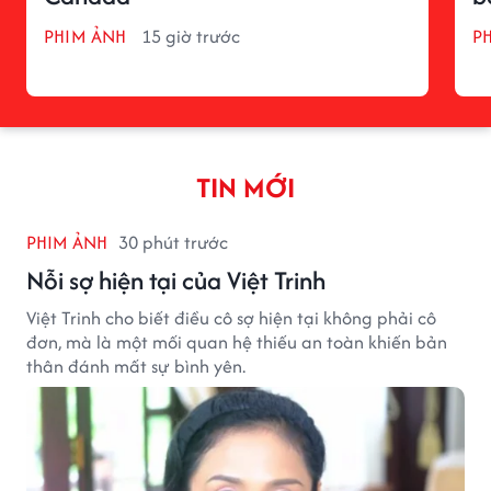
PHIM ẢNH
15 giờ trước
P
TIN MỚI
PHIM ẢNH
30 phút trước
Nỗi sợ hiện tại của Việt Trinh
Việt Trinh cho biết điều cô sợ hiện tại không phải cô
đơn, mà là một mối quan hệ thiếu an toàn khiến bản
thân đánh mất sự bình yên.