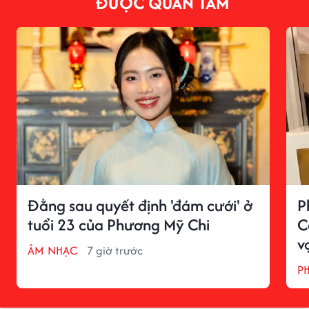
ĐƯỢC QUAN TÂM
Đằng sau quyết định 'đám cưới' ở
P
tuổi 23 của Phương Mỹ Chi
C
v
ÂM NHẠC
7 giờ trước
P