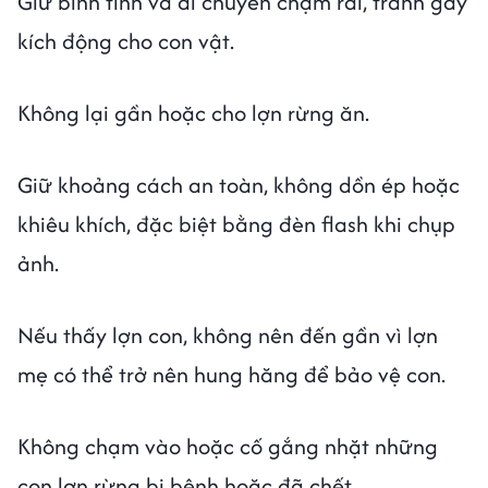
Giữ bình tĩnh và di chuyển chậm rãi, tránh gây
kích động cho con vật.
Không lại gần hoặc cho lợn rừng ăn.
Giữ khoảng cách an toàn, không dồn ép hoặc
khiêu khích, đặc biệt bằng đèn flash khi chụp
ảnh.
Nếu thấy lợn con, không nên đến gần vì lợn
mẹ có thể trở nên hung hăng để bảo vệ con.
Không chạm vào hoặc cố gắng nhặt những
con lợn rừng bị bệnh hoặc đã chết.