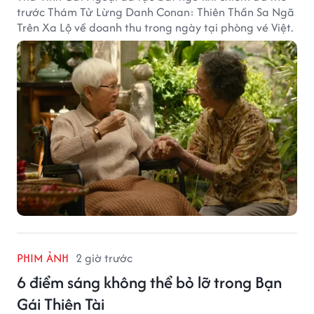
trước Thám Tử Lừng Danh Conan: Thiên Thần Sa Ngã
Trên Xa Lộ về doanh thu trong ngày tại phòng vé Việt.
PHIM ẢNH
2 giờ trước
6 điểm sáng không thể bỏ lỡ trong Bạn
Gái Thiên Tài