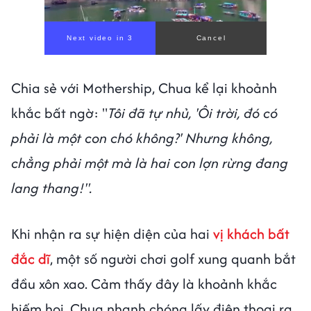
Chia sẻ với Mothership, Chua kể lại khoảnh
khắc bất ngờ: "
Tôi đã tự nhủ, 'Ôi trời, đó có
phải là một con chó không?' Nhưng không,
chẳng phải một mà là hai con lợn rừng đang
lang thang!".
Khi nhận ra sự hiện diện của hai
vị khách bất
đắc dĩ
, một số người chơi golf xung quanh bắt
đầu xôn xao. Cảm thấy đây là khoảnh khắc
hiếm hoi, Chua nhanh chóng lấy điện thoại ra