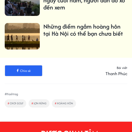
ngày cuối năm, người dân đổ xô
đến xem
Những điểm ngắm hoàng hôn
tại Hà Nội có thể bạn chưa biết
Bài viết
Chia sẻ
Thanh Phúc
#Hashtag
#
CHƠI GOLF
#
LỢN RỪNG
#
HOÀNG HÔN