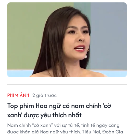
cảm đặc biệt mà nữ diễn viên dành cho ê-kíp bộ phim.
PHIM ẢNH
2 giờ trước
Top phim Hoa ngữ có nam chính 'cờ
xanh' được yêu thích nhất
Nam chính “cờ xanh” với sự tử tế, tinh tế ngày càng
được khán giả Hoa ngữ yêu thích. Tiêu Nại, Đoàn Gia