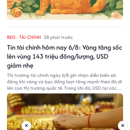
BĐS - TÀI CHÍNH
58 phút trước
Tin tài chính hôm nay 6/8: Vàng tăng sốc
lên vùng 143 triệu đồng/lượng, USD
giảm nhẹ
Thị trường tài chính ngày 6/8 ghi nhận diễn biến sôi
động khi vàng và bạc đồng loạt tăng mạnh theo đà đi
lên của thị trường quốc tế. Trong khi đó, USD tại các
ngân hàng tiếp tục hạ nhiệt dù tỷ giá trung tâm lập
đỉnh mới.
×
×