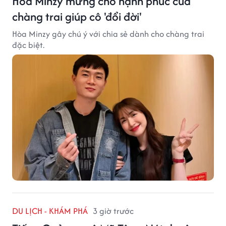
Hòa Minzy mừng cho hạnh phúc của
chàng trai giúp cô 'đổi đời'
Hòa Minzy gây chú ý với chia sẻ dành cho chàng trai
đặc biệt.
DU LỊCH - KHÁM PHÁ
3 giờ trước