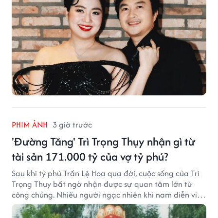
PHIM ẢNH
3 giờ trước
'Đường Tăng' Trì Trọng Thụy nhận gì từ
tài sản 171.000 tỷ của vợ tỷ phú?
Sau khi tỷ phú Trần Lệ Hoa qua đời, cuộc sống của Trì
Trọng Thụy bất ngờ nhận được sự quan tâm lớn từ
công chúng. Nhiều người ngạc nhiên khi nam diễn viên
nổi tiếng với vai Đường Tăng không xuất hiện trong
danh sách thừa kế khối tài sản hàng chục tỷ NDT.