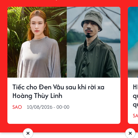
Tiếc cho Đen Vâu sau khi rời xa
H
Hoàng Thùy Linh
q
q
SAO
10/08/2026 - 00:00
S
×
×