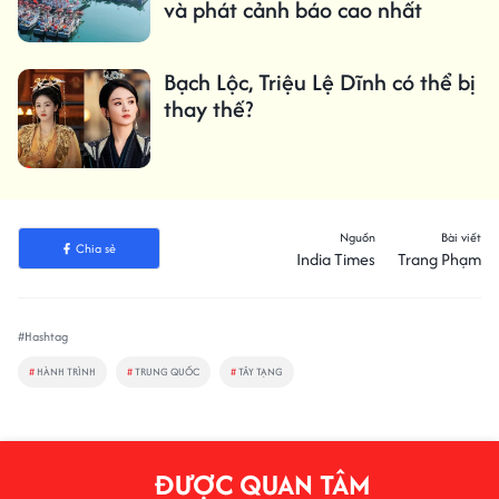
và phát cảnh báo cao nhất
Bạch Lộc, Triệu Lệ Dĩnh có thể bị
thay thế?
Nguồn
Bài viết
Chia sẻ
India Times
Trang Phạm
#Hashtag
#
HÀNH TRÌNH
#
TRUNG QUỐC
#
TÂY TẠNG
ĐƯỢC QUAN TÂM