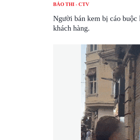
BẢO THI - CTV
Người bán kem bị cáo buộc k
khách hàng.