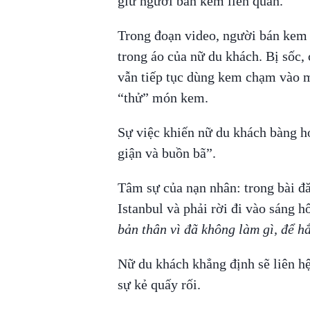
giữ người bán kem liên quan.
Trong đoạn video, người bán kem 
trong áo của nữ du khách. Bị sốc, 
vẫn tiếp tục dùng kem chạm vào m
“thử” món kem.
Sự việc khiến nữ du khách bàng h
giận và buồn bã”.
Tâm sự của nạn nhân: trong bài đă
Istanbul và phải rời đi vào sáng 
bản thân vì đã không làm gì, để hắ
Nữ du khách khẳng định sẽ liên hệ
sự kẻ quấy rối.