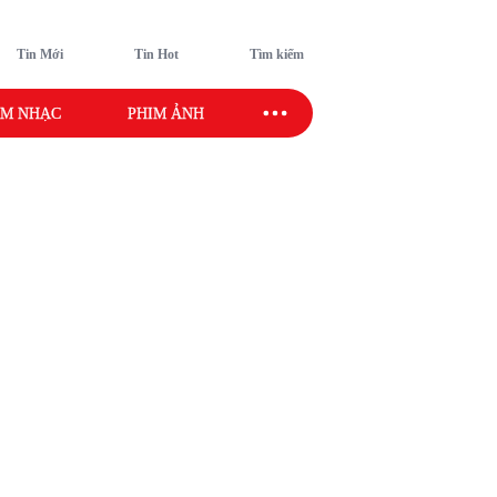
Tin Mới
Tin Hot
Tìm kiếm
M NHẠC
PHIM ẢNH
SAO SPORT