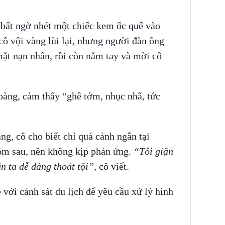
bất ngờ nhét một chiếc kem ốc quế vào
cô vội vàng lùi lại, nhưng người đàn ông
ặt nạn nhân, rồi còn nắm tay và mời cô
oàng, cảm thấy “ghê tởm, nhục nhã, tức
ng, cô cho biết chỉ quá cảnh ngắn tại
hôm sau, nên không kịp phản ứng.
“Tôi giận
n ta dễ dàng thoát tội”,
cô viết.
 với cảnh sát du lịch để yêu cầu xử lý hình