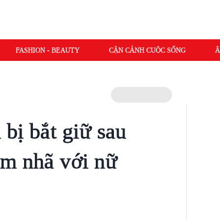
FASHION - BEAUTY
CẬN CẢNH CUỘC SỐNG
Â
bị bắt giữ sau
ếm nhã với nữ