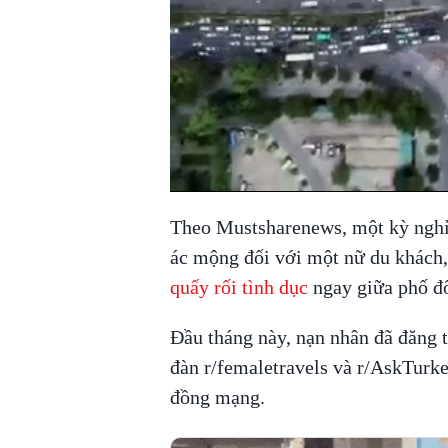
Theo Mustsharenews, một kỳ nghỉ 
ác mộng đối với một nữ du khách
quấy rối tình dục
ngay giữa phố đ
Đầu tháng này, nạn nhân đã đăng tả
đàn r/femaletravels và r/AskTurke
đồng mạng.