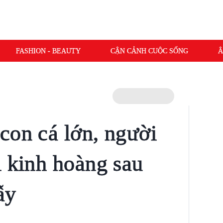
FASHION - BEAUTY
CẬN CẢNH CUỘC SỐNG
Â
con cá lớn, người
i kinh hoàng sau
ẫy