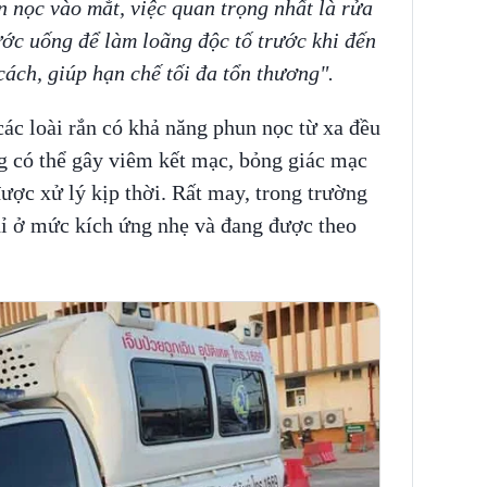
 nọc vào mắt, việc quan trọng nhất là rửa
ớc uống để làm loãng độc tố trước khi đến
cách, giúp hạn chế tối đa tổn thương".
các loài rắn có khả năng phun nọc từ xa đều
g có thể gây viêm kết mạc, bỏng giác mạc
ợc xử lý kịp thời. Rất may, trong trường
hỉ ở mức kích ứng nhẹ và đang được theo