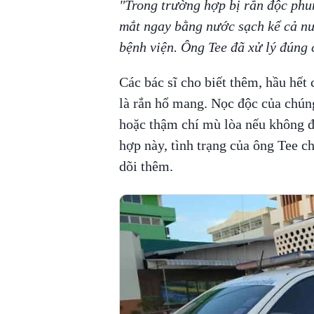
"Trong trường hợp bị rắn độc phun
mắt ngay bằng nước sạch kể cả nư
bệnh viện. Ông Tee đã xử lý đúng 
Các bác sĩ cho biết thêm, hầu hết 
là rắn hổ mang. Nọc độc của chún
hoặc thậm chí mù lòa nếu không đư
hợp này, tình trạng của ông Tee c
dõi thêm.