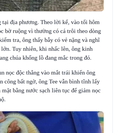
 tại địa phương. Theo lời kể, vào tối hôm
ọc bờ ruộng vì thường có cá trôi theo dòng
kiểm tra, ông thấy bẫy có vẻ nặng và nghĩ
lớn. Tuy nhiên, khi nhấc lên, ông kinh
ang chúa khổng lồ đang mắc trong đó.
n nọc độc thẳng vào mắt trái khiến ông
n công bất ngờ, ông Tee vẫn bình tĩnh lấy
a mặt bằng nước sạch liên tục để giảm nọc
hộ.