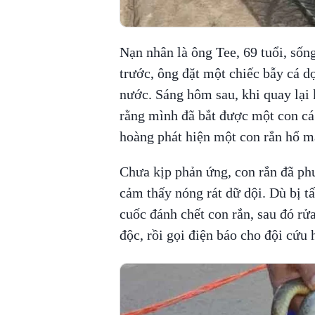
Nạn nhân là ông Tee, 69 tuổi, sống
trước, ông đặt một chiếc bẫy cá d
nước. Sáng hôm sau, khi quay lại 
rằng mình đã bắt được một con cá 
hoàng phát hiện một con rắn hổ m
Chưa kịp phản ứng, con rắn đã phu
cảm thấy nóng rát dữ dội. Dù bị tấ
cuốc đánh chết con rắn, sau đó rử
độc, rồi gọi điện báo cho đội cứu 