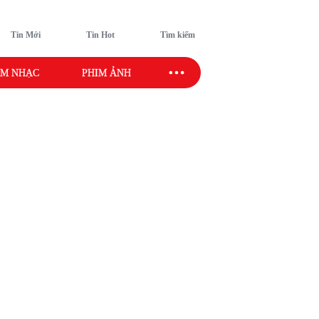
Tin Mới
Tin Hot
Tìm kiếm
M NHẠC
PHIM ẢNH
SAO SPORT