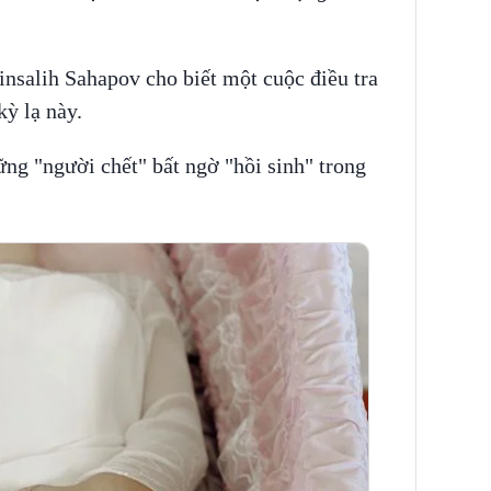
nsalih Sahapov cho biết một cuộc điều tra
kỳ lạ này.
ững "người chết" bất ngờ "hồi sinh" trong