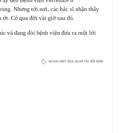
 ấy đến Bệnh viện Ferrenafe ở
ong. Nhưng tới nơi, các bác sĩ nhận thấy
 ớt. Cô qua đời vài giờ sau đó.
úc và đang đòi bệnh viện đưa ra một lời
NGUOI CHET
NGA
QUAN TÀI
HỒI SINH