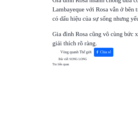
Gia đình Rosa nhanh chóng đưa cô
Lambayeque với Rosa vẫn ở bên tr
có dấu hiệu của sự sống nhưng yếu
Gia đình Rosa cũng vô cùng bức x
giải thích rõ ràng.
Vòng quanh Thế giới
Chia sẻ
Bài viết
SONG LONG
Tin liên quan