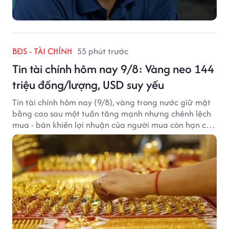
BĐS - TÀI CHÍNH
55 phút trước
Tin tài chính hôm nay 9/8: Vàng neo 144
triệu đồng/lượng, USD suy yếu
Tin tài chính hôm nay (9/8), vàng trong nước giữ mặt
bằng cao sau một tuần tăng mạnh nhưng chênh lệch
mua - bán khiến lợi nhuận của người mua còn hạn chế,
trong khi USD chịu sức ép sau dữ liệu việc làm Mỹ gây
thất vọng.