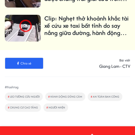
gang tấc
Clip: Nghẹt thở khoảnh khắc tài
xế cứu xe taxi bất tỉnh do say
nắng giữa đường, hành động
quyết đoán kịp thời!
Bài viết
Chia sẻ
Giang Lam - CTV
#Hashtag
#
LEO TƯỜNG CỨU NGƯỜI
#
HÀNH DỘNG DŨNG CẢM
#
AN TOÀN BAN CÔNG
#
CHUNG CƯ CAO TẦNG
#
NGƯỜI NHỆN