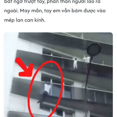
bất ngờ trượt tay, phần thân người lao ra
ngoài. May mắn, tay em vẫn bám được vào
mép lan can kính.