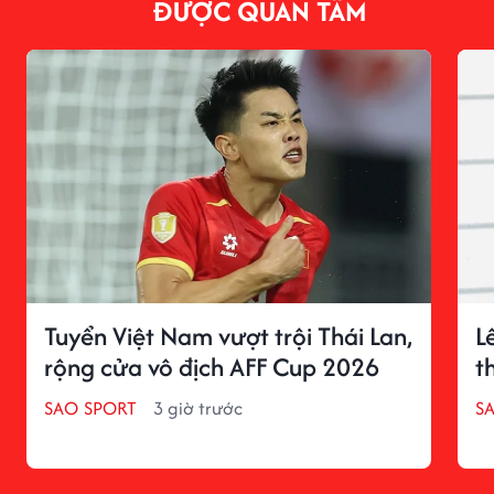
ĐƯỢC QUAN TÂM
Tuyển Việt Nam vượt trội Thái Lan,
L
rộng cửa vô địch AFF Cup 2026
t
SAO SPORT
3 giờ trước
S