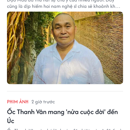
cũng là dịp hiếm hoi nam nghệ sĩ chia sẻ khoảnh khắc
sum họp bên người thân tại công trình văn hóa tâm
huyết của mình.
PHIM ẢNH
2 giờ trước
Ốc Thanh Vân mang 'nửa cuộc đời' đến
Úc