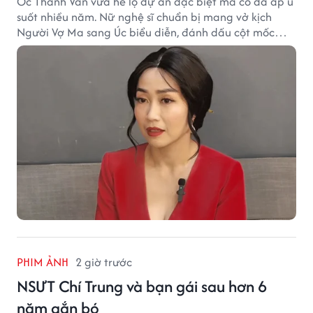
Ốc Thanh Vân vừa hé lộ dự án đặc biệt mà cô đã ấp ủ
suốt nhiều năm. Nữ nghệ sĩ chuẩn bị mang vở kịch
Người Vợ Ma sang Úc biểu diễn, đánh dấu cột mốc
đáng nhớ trong hành trình làm nghề.
PHIM ẢNH
2 giờ trước
NSƯT Chí Trung và bạn gái sau hơn 6
năm gắn bó