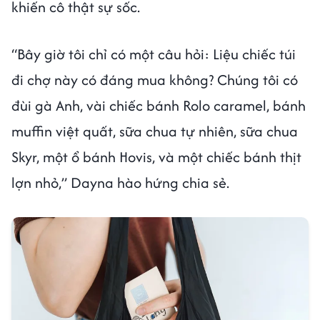
khiến cô thật sự sốc.
“Bây giờ tôi chỉ có một câu hỏi: Liệu chiếc túi
đi chợ này có đáng mua không? Chúng tôi có
đùi gà Anh, vài chiếc bánh Rolo caramel, bánh
muffin việt quất, sữa chua tự nhiên, sữa chua
Skyr, một ổ bánh Hovis, và một chiếc bánh thịt
lợn nhỏ,” Dayna hào hứng chia sẻ.