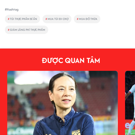
#Hashtag
#
TÚI THỰC PHẨM BÍ ẨN
#
MUA TÚI ĐI CHỢ
#
MUA ĐỒ THỪA
#
GIẢM LÃNG PHÍ THỰC PHẨM
ĐƯỢC QUAN TÂM