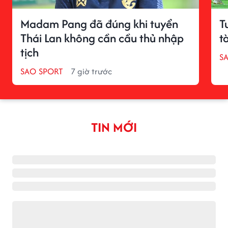
Madam Pang đã đúng khi tuyển
T
Thái Lan không cần cầu thủ nhập
t
tịch
S
SAO SPORT
7 giờ trước
TIN MỚI