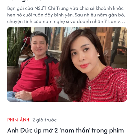
Bạn gái của NSƯT Chí Trung vừa chia sẻ khoảnh khắc
hẹn hò cuối tuần đầy bình yên. Sau nhiều năm gắn bó,
chuyện tình của nam nghệ sĩ và doanh nhân Ý Lan vẫn
nhận được sự quan tâm từ công chúng.
PHIM ẢNH
2 giờ trước
Anh Đức úp mở 2 'nam thần' trong phim