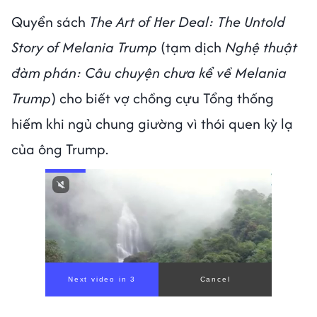
Quyển sách
The Art of Her Deal: The Untold
Story of Melania Trump
(tạm dịch
Nghệ thuật
đàm phán: Câu chuyện chưa kể về Melania
Trump
) cho biết vợ chồng cựu Tổng thống
hiếm khi ngủ chung giường vì thói quen kỳ lạ
của ông Trump.
Next video in 1
Cancel