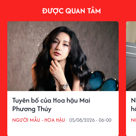
ĐƯỢC QUAN TÂM
Tuyên bố của Hoa hậu Mai
N
Phương Thúy
h
NGƯỜI MẪU - HOA HẬU
05/08/2026 - 06:00
N