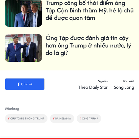
Trump công bố thời điểm ông
Tập Cận Bình thăm Mỹ, hé lộ chủ
đề được quan tâm
Ông Tập được đánh giá tin cậy
hơn ông Trump ở nhiều nước, lý
do là gì?
Nguồn
Bài viết
Chia sẻ
Theo Daily Star
Song Long
#Hashtag
#
CỰU TỔNG THỐNG TRUMP
#
BÀ MELANIA
#
ÔNG TRUMP