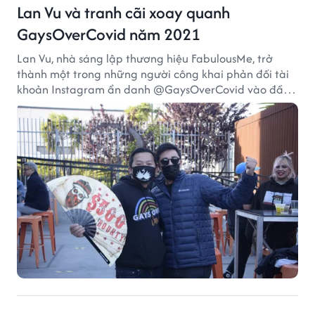
Lan Vu và tranh cãi xoay quanh
GaysOverCovid năm 2021
Lan Vu, nhà sáng lập thương hiệu FabulousMe, trở
thành một trong những người công khai phản đối tài
khoản Instagram ẩn danh @GaysOverCovid vào đầu
năm 2021, trong bối cảnh đại dịch COVID-19 vẫn diễn
biến nghiêm trọng.