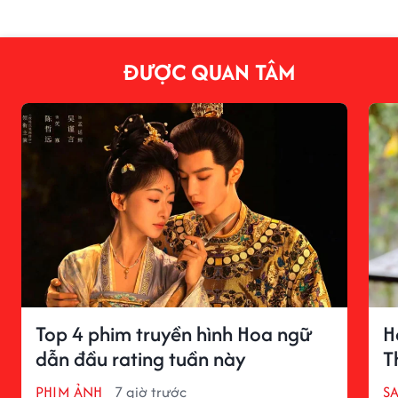
ĐƯỢC QUAN TÂM
Top 4 phim truyền hình Hoa ngữ
H
dẫn đầu rating tuần này
T
PHIM ẢNH
7 giờ trước
S