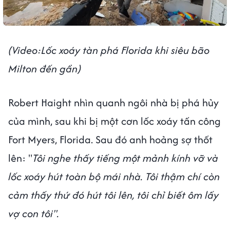
(Video:Lốc xoáy tàn phá Florida khi siêu bão
Milton đến gần)
Robert Haight nhìn quanh ngôi nhà bị phá hủy
của mình, sau khi bị một cơn lốc xoáy tấn công
Fort Myers, Florida. Sau đó anh hoảng sợ thốt
lên: "
Tôi nghe thấy tiếng một mảnh kính vỡ và
lốc xoáy hút toàn bộ mái nhà. Tôi thậm chí còn
cảm thấy thứ đó hút tôi lên, tôi chỉ biết ôm lấy
vợ con tôi".