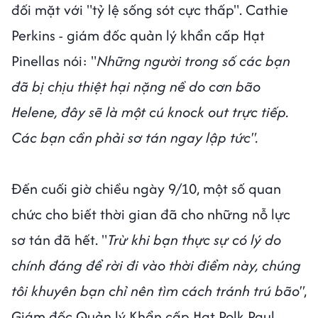
đối mặt với "tỷ lệ sống sót cực thấp". Cathie
Perkins - giám đốc quản lý khẩn cấp Hạt
Pinellas nói: "
Những người trong số các bạn
đã bị chịu thiệt hại nặng nề do cơn bão
Helene, đây sẽ là một cú knock out trực tiếp.
Các bạn cần phải sơ tán ngay lập tức".
Đến cuối giờ chiều ngày 9/10, một số quan
chức cho biết thời gian đã cho những nỗ lực
sơ tán đã hết. "
Trừ khi bạn thực sự có lý do
chính đáng để rời đi vào thời điểm này, chúng
tôi khuyên bạn chỉ nên tìm cách tránh trú bão"
,
Giám đốc Quản lý Khẩn cấp Hạt Polk Paul