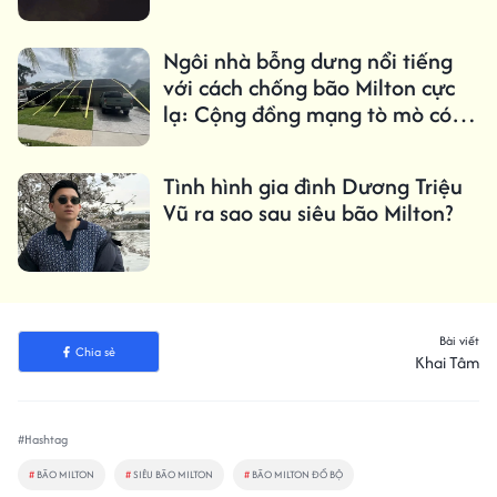
Ngôi nhà bỗng dưng nổi tiếng
với cách chống bão Milton cực
lạ: Cộng đồng mạng tò mò có
ổn không?
Tình hình gia đình Dương Triệu
Vũ ra sao sau siêu bão Milton?
Bài viết
Chia sẻ
Khai Tâm
#Hashtag
#
BÃO MILTON
#
SIÊU BÃO MILTON
#
BÃO MILTON ĐỔ BỘ