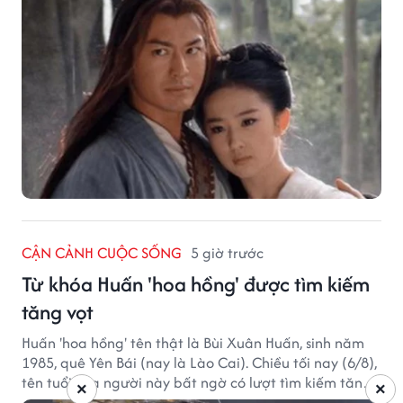
CẬN CẢNH CUỘC SỐNG
5 giờ trước
Từ khóa Huấn 'hoa hồng' được tìm kiếm
tăng vọt
Huấn 'hoa hồng' tên thật là Bùi Xuân Huấn, sinh năm
1985, quê Yên Bái (nay là Lào Cai). Chiều tối nay (6/8),
tên tuổi của người này bất ngờ có lượt tìm kiếm tăng
×
×
vọt.