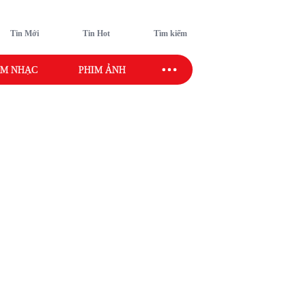
Tin Mới
Tin Hot
Tìm kiếm
M NHẠC
PHIM ẢNH
SAO SPORT