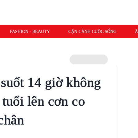
FASHION - BEAUTY
CẬN CẢNH CUỘC SỐNG
Â
 suốt 14 giờ không
 tuổi lên cơn co
 chân