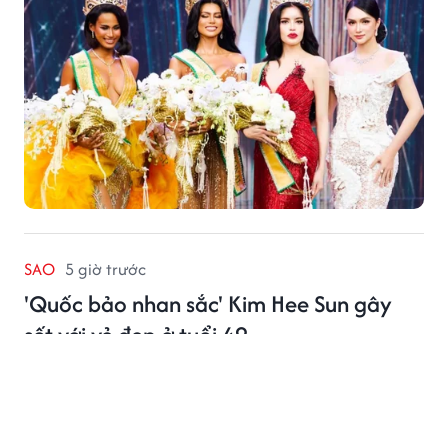
SAO
5 giờ trước
'Quốc bảo nhan sắc' Kim Hee Sun gây
sốt với vẻ đẹp ở tuổi 49
Kim Hee Sun khiến nhiều khán giả trầm trồ với vẻ đẹp
không tuổi.