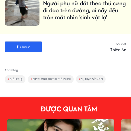
Người phụ nữ dắt theo thú cưng
đi dạo trên đường, ai nấy đều
tròn mắt nhìn 'sinh vật lạ'
Bài viết
Chia sẻ
Thiên An
#Hashtag
#
ĐIỀU KỲ LẠ
#
BỨC TƯỜNG PHÁT RA TIẾNG KÊU
#
SỰ THẬT BẤT NGỜ
ĐƯỢC QUAN TÂM