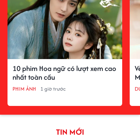
10 phim Hoa ngữ có lượt xem cao
V
nhất toàn cầu
M
PHIM ẢNH
1 giờ trước
D
TIN MỚI