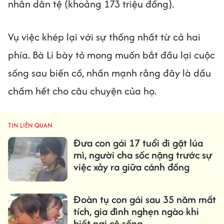
nhân dân tệ (khoảng 173 triệu đồng).
Vụ việc khép lại với sự thống nhất từ cả hai
phía. Bà Li bày tỏ mong muốn bắt đầu lại cuộc
sống sau biến cố, nhấn mạnh rằng đây là dấu
chấm hết cho câu chuyện của họ.
TIN LIÊN QUAN
Đưa con gái 17 tuổi đi gặt lúa
mì, người cha sốc nặng trước sự
việc xảy ra giữa cánh đồng
Đoàn tụ con gái sau 35 năm mất
tích, gia đình nghẹn ngào khi
biết nơi cô sống