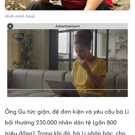
(Ảnh minh họa).
Advertisement
Ông Gu tức giận, đệ đơn kiện và yêu cầu bà Li
bồi thường 230.000 nhân dân tệ (gần 800
triệu đồng). Trong khi đó, bà Li phản bác, cho