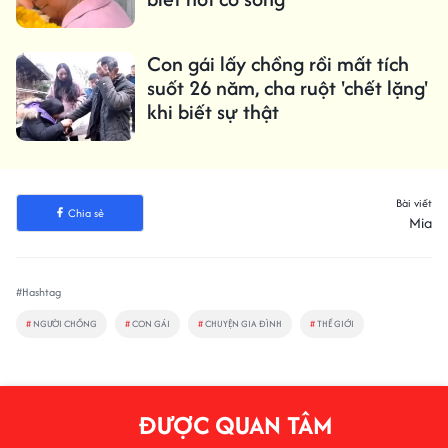
Con gái lấy chồng rồi mất tích
suốt 26 năm, cha ruột 'chết lặng'
khi biết sự thật
Bài viết
Chia sẻ
Mia
#Hashtag
#
NGƯỜI CHỒNG
#
CON GÁI
#
CHUYỆN GIA ĐÌNH
#
THẾ GIỚI
ĐƯỢC QUAN TÂM