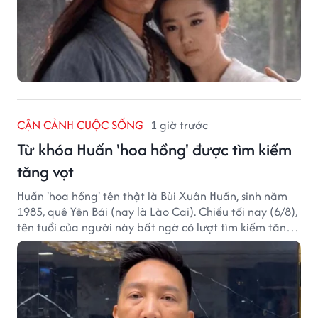
CẬN CẢNH CUỘC SỐNG
1 giờ trước
Từ khóa Huấn 'hoa hồng' được tìm kiếm
tăng vọt
Huấn 'hoa hồng' tên thật là Bùi Xuân Huấn, sinh năm
1985, quê Yên Bái (nay là Lào Cai). Chiều tối nay (6/8),
tên tuổi của người này bất ngờ có lượt tìm kiếm tăng
vọt.