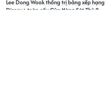
Lee Dong Wook thống trị bảng xếp hạng
Disney+ toàn cầu Cửa Hàng Sát Thủ 2
Lee Dong Wook tiếp tục khẳng định sức hút khi Cửa
Hàng Sát Thủ 2 dẫn đầu Disney+ tại nhiều quốc gia
châu Á.
PHIM ẢNH
4 giờ trước