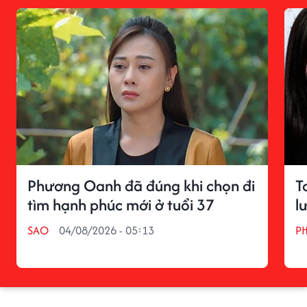
Phương Oanh đã đúng khi chọn đi
T
tìm hạnh phúc mới ở tuổi 37
l
SAO
04/08/2026 - 05:13
P