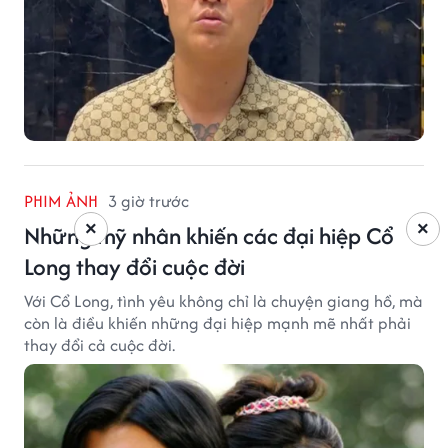
PHIM ẢNH
3 giờ trước
×
×
Những mỹ nhân khiến các đại hiệp Cổ
Long thay đổi cuộc đời
Với Cổ Long, tình yêu không chỉ là chuyện giang hồ, mà
còn là điều khiến những đại hiệp mạnh mẽ nhất phải
thay đổi cả cuộc đời.