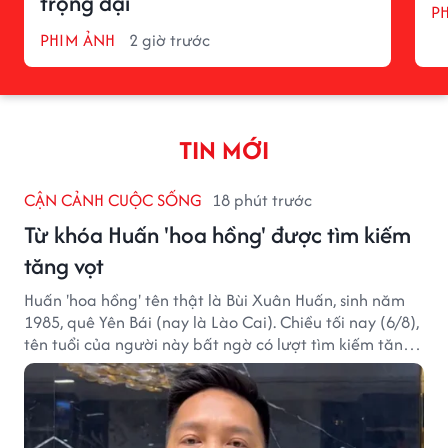
trọng đại
P
PHIM ẢNH
2 giờ trước
TIN MỚI
CẬN CẢNH CUỘC SỐNG
18 phút trước
Từ khóa Huấn 'hoa hồng' được tìm kiếm
tăng vọt
Huấn 'hoa hồng' tên thật là Bùi Xuân Huấn, sinh năm
1985, quê Yên Bái (nay là Lào Cai). Chiều tối nay (6/8),
tên tuổi của người này bất ngờ có lượt tìm kiếm tăng
vọt.