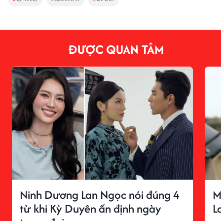
ĐƯỢC QUAN TÂM
Ninh Dương Lan Ngọc nói đúng 4
M
từ khi Kỳ Duyên ấn định ngày
L