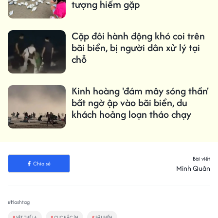
tượng hiếm gặp
Cặp đôi hành động khó coi trên
bãi biển, bị người dân xử lý tại
chỗ
Kinh hoàng 'đám mây sóng thần'
bất ngờ ập vào bãi biển, du
khách hoảng loạn tháo chạy
Bài viết
Chia sẻ
Minh Quân
#Hashtag
#
VẬT THỂ LẠ
#
CỤC HẮC ÍN
#
BÃI BIỂN