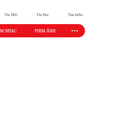
Tin Mới
Tin Hot
Tìm kiếm
M NHẠC
PHIM ẢNH
SAO SPORT