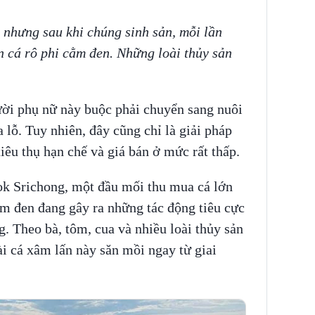
 nhưng sau khi chúng sinh sản, mỗi lần
àn cá rô phi cằm đen. Những loài thủy sản
ời phụ nữ này buộc phải chuyển sang nuôi
 lỗ. Tuy nhiên, đây cũng chỉ là giải pháp
iêu thụ hạn chế và giá bán ở mức rất thấp.
ok Srichong, một đầu mối thu mua cá lớn
ằm đen đang gây ra những tác động tiêu cực
g. Theo bà, tôm, cua và nhiều loài thủy sản
ài cá xâm lấn này săn mồi ngay từ giai