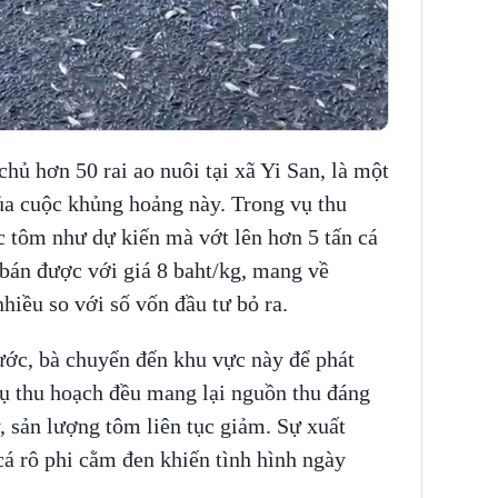
ủ hơn 50 rai ao nuôi tại xã Yi San, là một
ủa cuộc khủng hoảng này. Trong vụ thu
c tôm như dự kiến mà vớt lên hơn 5 tấn cá
 bán được với giá 8 baht/kg, mang về
hiều so với số vốn đầu tư bỏ ra.
ớc, bà chuyển đến khu vực này để phát
vụ thu hoạch đều mang lại nguồn thu đáng
 sản lượng tôm liên tục giảm. Sự xuất
cá rô phi cằm đen khiến tình hình ngày