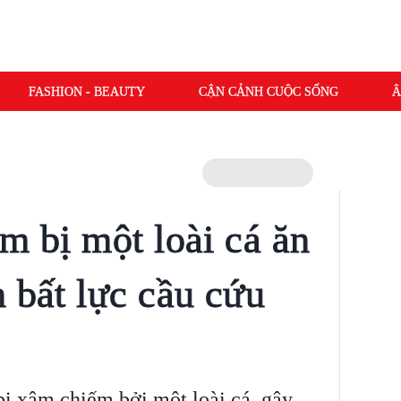
FASHION - BEAUTY
CẬN CẢNH CUỘC SỐNG
Â
m bị một loài cá ăn
 bất lực cầu cứu
ị xâm chiếm bởi một loài cá, gây