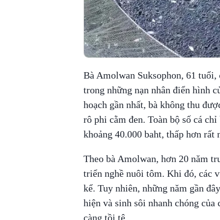
Bà Amolwan Suksophon, 61 tuổi, ch
trong những nạn nhân điển hình c
hoạch gần nhất, bà không thu đượ
rô phi cằm đen. Toàn bộ số cá chỉ
khoảng 40.000 baht, thấp hơn rất n
Theo bà Amolwan, hơn 20 năm trư
triển nghề nuôi tôm. Khi đó, các 
kể. Tuy nhiên, những năm gần đây,
hiện và sinh sôi nhanh chóng của 
càng tồi tệ.