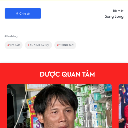
Bài viết
Chia sẻ
Song Long
#Hashtag
#
VỨT XÁC
#
AN SINH XÃ HỘI
#
THÙNG RÁC
ĐƯỢC QUAN TÂM