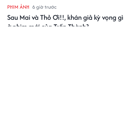
PHIM ẢNH
6 giờ trước
Sau Mai và Thỏ Ơi!!, khán giả kỳ vọng gì
ở phim mới của Trấn Thành?
Trấn Thành vừa chính thức khởi động dự án phim Tết
2027 mang tên Em. Ngay sau thông báo này, nhiều
khán giả đã bày tỏ sự háo hức và đặt không ít kỳ vọng
vào bộ phim mới của Trấn Thành.