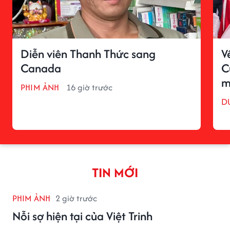
Diễn viên Thanh Thức sang
V
Canada
C
m
PHIM ẢNH
16 giờ trước
D
TIN MỚI
PHIM ẢNH
2 giờ trước
Nỗi sợ hiện tại của Việt Trinh