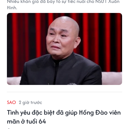
Nhiều khán giả đã bày tỏ sự tiếc nuối cho NSƯT Xuân
Hinh.
SAO
2 giờ trước
Tình yêu đặc biệt đã giúp Hồng Đào viên
mãn ở tuổi 64