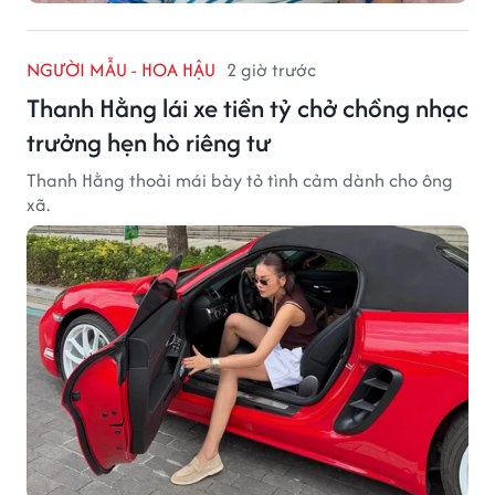
NGƯỜI MẪU - HOA HẬU
2 giờ trước
Thanh Hằng lái xe tiền tỷ chở chồng nhạc
trưởng hẹn hò riêng tư
Thanh Hằng thoải mái bày tỏ tình cảm dành cho ông
xã.