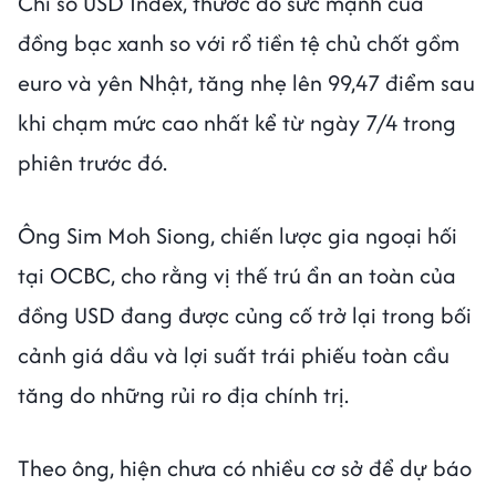
Chỉ số USD Index, thước đo sức mạnh của
đồng bạc xanh so với rổ tiền tệ chủ chốt gồm
euro và yên Nhật, tăng nhẹ lên 99,47 điểm sau
khi chạm mức cao nhất kể từ ngày 7/4 trong
phiên trước đó.
Ông Sim Moh Siong, chiến lược gia ngoại hối
tại OCBC, cho rằng vị thế trú ẩn an toàn của
đồng USD đang được củng cố trở lại trong bối
cảnh giá dầu và lợi suất trái phiếu toàn cầu
tăng do những rủi ro địa chính trị.
Theo ông, hiện chưa có nhiều cơ sở để dự báo