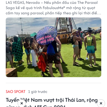
LAS VEGAS, Nevada – Nếu phần đầu của The Parasol
Saga kể về quá trình FabulousMe® mở rộng từ quạt
cầm tay sang parasol, phần tiếp theo ghi lại thời điểm
sản phẩm được thị trường đón nhận và dần vượt khỏi
công năng che nắng thông thường.
SAO SPORT
1 giờ trước
Tuyển Việt Nam vượt trội Thái Lan, rộng
×
×