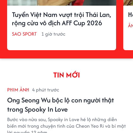
Tuyển Việt Nam vượt trội Thái Lan,
H
rộng cửa vô địch AFF Cup 2026
Â
SAO SPORT
1 giờ trước
TIN MỚI
PHIM ẢNH
4 phút trước
Ong Seong Wu bộc lộ con người thật
trong Spooky In Love
Bước vào nửa sau, Spooky in Love hé lộ những diễn
biến mới trong chuyện tình của Cheon Yeo Ri và bí mật
lời nguyền 12 năm.