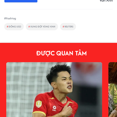
Vân Anh
#Hashtag
#
ĐỒNG USD
#
XUNG ĐỘT VÙNG VỊNH
#
REUTERS
ĐƯỢC QUAN TÂM