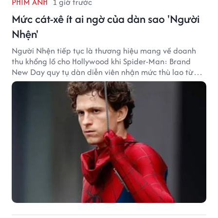
PHIM ẢNH
1 giờ trước
Mức cát-xê ít ai ngờ của dàn sao 'Người
Nhện'
Người Nhện tiếp tục là thương hiệu mang về doanh
thu khổng lồ cho Hollywood khi Spider-Man: Brand
New Day quy tụ dàn diễn viên nhận mức thù lao từ
hàng chục đến hàng trăm tỷ đồng. Thành công phòng
vé của bộ phim cũng giúp nhiều ngôi sao sở hữu khoản
thu nhập đáng mơ ước.