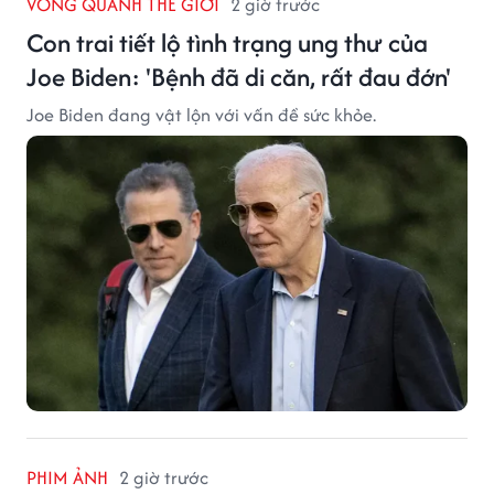
VÒNG QUANH THẾ GIỚI
2 giờ trước
Con trai tiết lộ tình trạng ung thư của
Joe Biden: 'Bệnh đã di căn, rất đau đớn'
Joe Biden đang vật lộn với vấn đề sức khỏe.
PHIM ẢNH
2 giờ trước