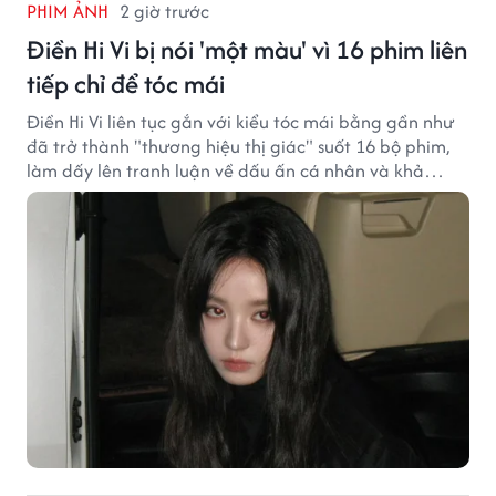
PHIM ẢNH
2 giờ trước
Điền Hi Vi bị nói 'một màu' vì 16 phim liên
tiếp chỉ để tóc mái
Điền Hi Vi liên tục gắn với kiểu tóc mái bằng gần như
đã trở thành "thương hiệu thị giác" suốt 16 bộ phim,
làm dấy lên tranh luận về dấu ấn cá nhân và khả
năng biến hóa trên màn ảnh.