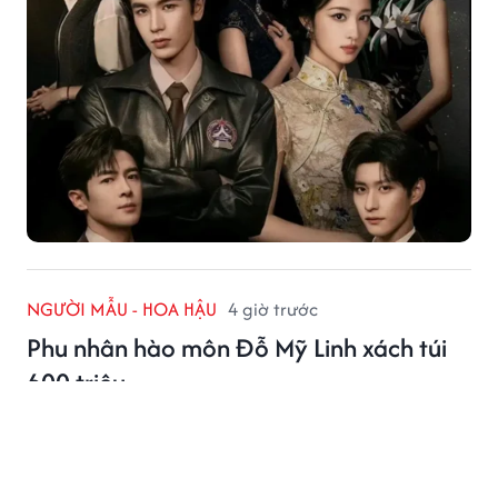
NGƯỜI MẪU - HOA HẬU
4 giờ trước
Phu nhân hào môn Đỗ Mỹ Linh xách túi
600 triệu
Nhan sắc Hoa hậu Đỗ Mỹ Linh khiến nhiều người trầm
trồ.