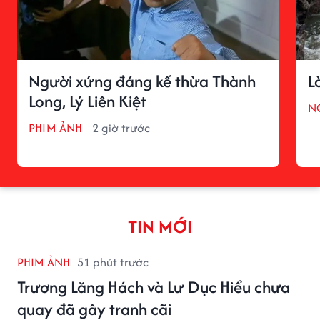
Người xứng đáng kế thừa Thành
L
Long, Lý Liên Kiệt
N
PHIM ẢNH
2 giờ trước
TIN MỚI
PHIM ẢNH
51 phút trước
Trương Lăng Hách và Lư Dục Hiểu chưa
quay đã gây tranh cãi