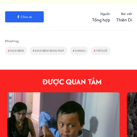
Nguồn
Bài viết
Chia sẻ
Tổng hợp
Thiên Di
#Hashtag
#
DỊCH BỆNH
#
DỊCH BỆNH BÙNG PHÁT
#
CONGO
#
THẾ GIỚI
ĐƯỢC QUAN TÂM