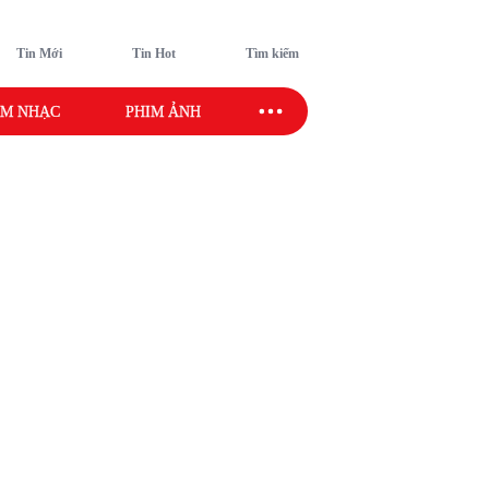
Tin Mới
Tin Hot
Tìm kiếm
M NHẠC
PHIM ẢNH
SAO SPORT