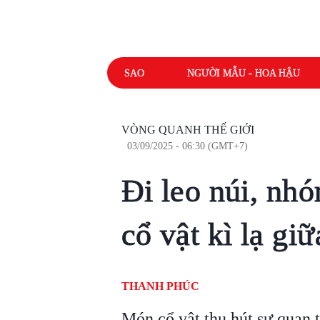
SAO
NGƯỜI MẪU - HOA HẬU
VÒNG QUANH THẾ GIỚI
03/09/2025 - 06:30 (GMT+7)
Đi leo núi, nh
cổ vật kì lạ gi
THANH PHÚC
Món cổ vật thu hút sự quan 