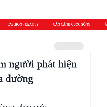
FASHION - BEAUTY
CẬN CẢNH CUỘC SỐNG
Â
óm người phát hiện
ữa đường
tâm của nhiều người.