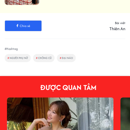
Bài viết
Chia sẻ
Thiên An
#Hashtag
#
NGƯỜI PHỤ NỮ
#
CHỒNG CŨ
#
ĐẠI NÁO
ĐƯỢC QUAN TÂM