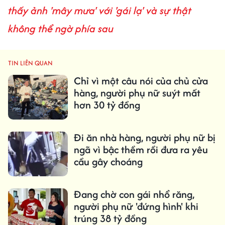
thấy ảnh 'mây mưa' với 'gái lạ' và sự thật
không thể ngờ phía sau
TIN LIÊN QUAN
Chỉ vì một câu nói của chủ cửa
hàng, người phụ nữ suýt mất
hơn 30 tỷ đồng
Đi ăn nhà hàng, người phụ nữ bị
ngã vì bậc thềm rồi đưa ra yêu
cầu gây choáng
Đang chờ con gái nhổ răng,
người phụ nữ 'đứng hình' khi
trúng 38 tỷ đồng