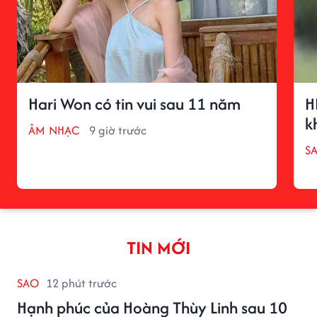
Hari Won có tin vui sau 11 năm
H
k
ÂM NHẠC
9 giờ trước
S
TIN MỚI
SAO
12 phút trước
Hạnh phúc của Hoàng Thùy Linh sau 10