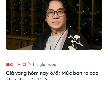
BĐS - TÀI CHÍNH
2 giờ trước
Giá vàng hôm nay 8/8: Mức bán ra cao
nhất đang ở đâu?
Giá vàng hôm nay 8/8 ghi nhận nhiều mức niêm yết
khác nhau giữa các thương hiệu, với vàng nhẫn và
vàng miếng tiếp tục ở vùng giá cao.