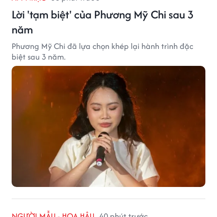
Lời 'tạm biệt' của Phương Mỹ Chi sau 3
năm
Phương Mỹ Chi đã lựa chọn khép lại hành trình đặc
biệt sau 3 năm.
NGƯỜI MẪU - HOA HẬU
40 phút trước