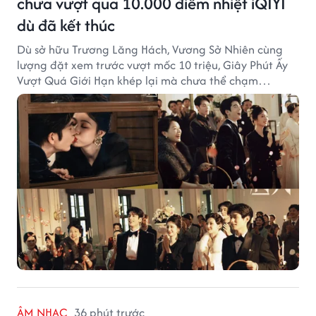
chưa vượt qua 10.000 điểm nhiệt iQIYI
dù đã kết thúc
Dù sở hữu Trương Lăng Hách, Vương Sở Nhiên cùng
lượng đặt xem trước vượt mốc 10 triệu, Giây Phút Ấy
Vượt Quá Giới Hạn khép lại mà chưa thể chạm
ngưỡng "bạo khoản" trên cả hai nền tảng phát sóng.
ÂM NHẠC
36 phút trước