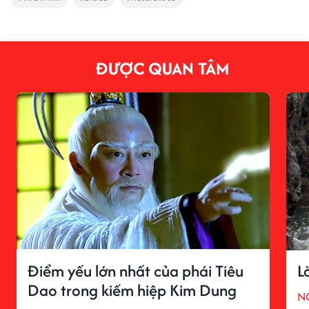
ĐƯỢC QUAN TÂM
Điểm yếu lớn nhất của phái Tiêu
L
Dao trong kiếm hiệp Kim Dung
N