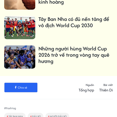
kinh hoàng
Tây Ban Nha có đủ nền tảng để
vô địch World Cup 2030
Những người hùng World Cup
2026 trở về trong vòng tay quê
hương
Nguồn
Bài viết
Chia sẻ
Tổng hợp
Thiên Di
#Hashtag
#
TÂY BAN NHA
#
ĐẤU BÒ
#
NGƯỜI ĐẤU BÒ