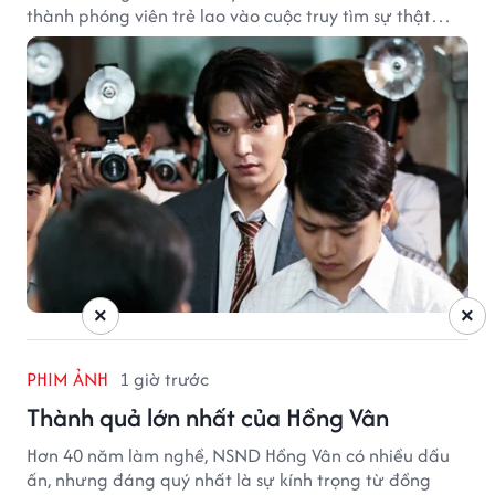
thành phóng viên trẻ lao vào cuộc truy tìm sự thật
phía sau một vụ ám sát gây chấn động Hàn Quốc.
×
×
PHIM ẢNH
1 giờ trước
Thành quả lớn nhất của Hồng Vân
Hơn 40 năm làm nghề, NSND Hồng Vân có nhiều dấu
ấn, nhưng đáng quý nhất là sự kính trọng từ đồng