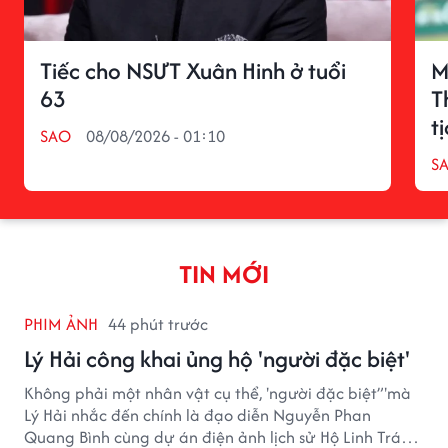
Tiếc cho NSƯT Xuân Hinh ở tuổi
M
63
T
t
SAO
08/08/2026 - 01:10
S
TIN MỚI
PHIM ẢNH
44 phút trước
Lý Hải công khai ủng hộ 'người đặc biệt'
Không phải một nhân vật cụ thể, 'người đặc biệt”'mà
Lý Hải nhắc đến chính là đạo diễn Nguyễn Phan
Quang Bình cùng dự án điện ảnh lịch sử Hộ Linh Tráng