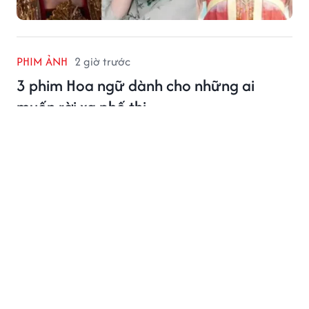
PHIM ẢNH
2 giờ trước
3 phim Hoa ngữ dành cho những ai
muốn rời xa phố thị
Phim Hoa ngữ gần đây ghi dấu với những câu chuyện
người trẻ rời phố thị, tìm về cuộc sống bình dị và chữa
lành, trong đó có ba tác phẩm nổi bật.