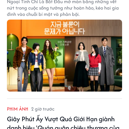
Ngoại Tình Chỉ Là Bắt Đầu mở màn bằng những vết
nứt trong cuộc sống tưởng như hoàn hảo, kéo hai gia
đình vào chuỗi bí mật và phản bội.
PHIM ẢNH
2 giờ trước
Giây Phút Ấy Vượt Quá Giới Hạn giành
danh hiệu 'Quán quân chiêu thương của