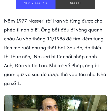
Next video in 1
Cancel
Năm 1977 Nasseri rời Iran và từng được cho
phép tị nạn ở Bỉ. Ông bắt đầu đi vòng quanh
châu Âu vào tháng 11/1988 để tìm kiếm tung
tích mẹ ruột nhưng thất bại. Sau đó, do thiếu
thị thực nên, Nasseri bị từ chối nhập cảnh
Anh, Đức và Hà Lan. Khi trở về Pháp, ông bị
giam giữ và sau đó được thả vào tòa nhà Nhà
ga số 1.