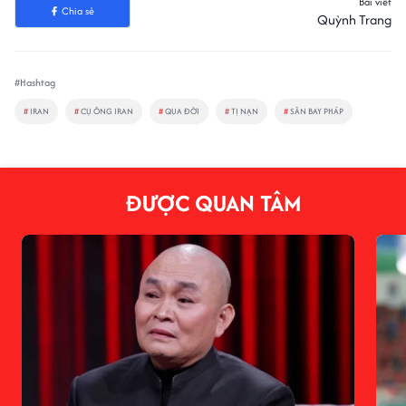
Bài viết
Chia sẻ
Quỳnh Trang
#Hashtag
#
IRAN
#
CỤ ÔNG IRAN
#
QUA ĐỜI
#
TỊ NẠN
#
SÂN BAY PHÁP
ĐƯỢC QUAN TÂM