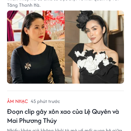
Tăng Thanh Hà.
ÂM NHẠC
45 phút trước
Đoạn clip gây xôn xao của Lệ Quyên và
Mai Phương Thúy
Nhiều khán giả không khỏi tò mò về mối quan hệ giữa