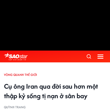
VÒNG QUANH THẾ GIỚI
Cụ ông Iran qua đời sau hơn một
thập kỷ sống tị nạn ở sân bay
QUỲNH TRANG