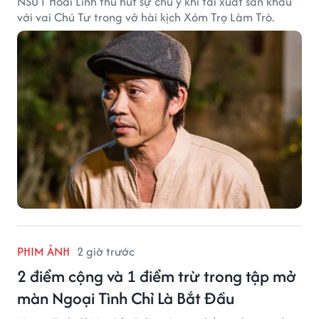
NSƯT Hoài Linh thu hút sự chú ý khi tái xuất sân khấu
với vai Chú Tư trong vở hài kịch Xóm Trọ Làm Trò.
PHIM ẢNH
2 giờ trước
2 điểm cộng và 1 điểm trừ trong tập mở
màn Ngoại Tình Chỉ Là Bắt Đầu